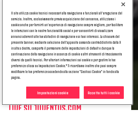
MONACO-JUVENTUS LIVE
Il sito utilizza cookie tecnici necessari alla navigazione e funzionali all’erogazione del
SU JUVENTUS.COM!
servizio. Inoltre, esclusivamente previa acquisizione del consenso, utilizziamo i
cookie anche per fornirti un’esperienza di navigazione sempre migliore, per facilitare
le interazioni con le nostre funzionalità social e per consentirti di visualizzare
annunci aderenti alle tue abitudini di navigazione e ai tuoi interessi. La chiusura del
presente banner, mediante selezione dell’apposito comando contraddistinto dalla X
in alto a destra, comporta il permanere delle impostazioni di default e dunque la
Saranno
Massimiliano Canzi
e
Paulina
continuazione della navigazione in assenza di cookie o altri strumenti di tracciamento
Krumbiegel
a essere protagonisti della conferenza
diversi da quelli tecnici. Per ulteriori informazioni sui cookie e per gestire le tue
stampa di vigilia di UEFA Women's Champions
preferenze clicca su Impostazioni Cookie.* Ti ricordiamo inoltre che puoi sempre
League. Oggi, 12 dicembre 2024, le bianconere
modificare le tue preferenze accedendo alla sezione "Gestisci Cookie" in fondo alla
pagina.
sfideranno il Bayern Monaco nel MD5 di UWCL in
Germania, e quest'oggi, alle 13:00, andra in scena la
Impostazioni cookie
Accetta tutti i cookie
conferenza stampa di presentazione del match.
LIVE SU JUVENTUS.COM
La conferenza sarà in diretta sul nostro sito
: per
vederla basterà registrarsi, come sempre,