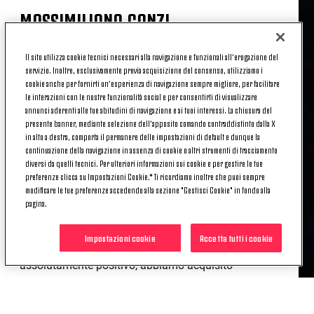
MASSIMILIANO CANZI
Il sito utilizza cookie tecnici necessari alla navigazione e funzionali all’erogazione del
«Se avessimo giocato chissà quanto ancora, la
servizio. Inoltre, esclusivamente previa acquisizione del consenso, utilizziamo i
palla comunque non sarebbe entrata nella loro
cookie anche per fornirti un’esperienza di navigazione sempre migliore, per facilitare
le interazioni con le nostre funzionalità social e per consentirti di visualizzare
porta: spiace perché a leggere dei due gol subiti
annunci aderenti alle tue abitudini di navigazione e ai tuoi interessi. La chiusura del
porta a farsi un’idea ben diversa rispetto a quella
presente banner, mediante selezione dell’apposito comando contraddistinto dalla X
che è stata la gara. Il calcio purtroppo è anche
in alto a destra, comporta il permanere delle impostazioni di default e dunque la
questo: sono fiero delle ragazze, hanno dato tutto e
continuazione della navigazione in assenza di cookie o altri strumenti di tracciamento
diversi da quelli tecnici. Per ulteriori informazioni sui cookie e per gestire le tue
non potevo chiedere di più. Sono contento anche
preferenze clicca su Impostazioni Cookie.* Ti ricordiamo inoltre che puoi sempre
delle scelte fatte, sapevamo che era una partita che
modificare le tue preferenze accedendo alla sezione "Gestisci Cookie" in fondo alla
poteva durare anche 120 minuti, quindi era
pagina.
importante ragionare sul fatto che, partendo da una
formazione, poi le cose sarebbero potute cambiare
Impostazioni cookie
Accetta tutti i cookie
nel corso del match. Il nostro percorso in Europa è
assolutamente positivo, abbiamo acquisito
consapevolezza: ora dobbiamo essere brave a
riconquistare la qualificazione per tornare a