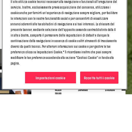
Il sito utilizza cookie tecnici necessari alla navigazione e funzionali all’erogazione del
League contro il Vllaznia.
servizio. Inoltre, esclusivamente previa acquisizione del consenso, utilizziamo i
cookie anche per fornirti un’esperienza di navigazione sempre migliore, per facilitare
La gara sarà visibile su
Juventus TV
.
le interazioni con le nostre funzionalità social e per consentirti di visualizzare
annunci aderenti alle tue abitudini di navigazione e ai tuoi interessi. La chiusura del
Qui sotto la lista delle giocatrici a disposizione di
presente banner, mediante selezione dell’apposito comando contraddistinto dalla X
Mister Montemurro.
in alto a destra, comporta il permanere delle impostazioni di default e dunque la
continuazione della navigazione in assenza di cookie o altri strumenti di tracciamento
diversi da quelli tecnici. Per ulteriori informazioni sui cookie e per gestire le tue
preferenze clicca su Impostazioni Cookie.* Ti ricordiamo inoltre che puoi sempre
modificare le tue preferenze accedendo alla sezione "Gestisci Cookie" in fondo alla
pagina.
Impostazioni cookie
Accetta tutti i cookie