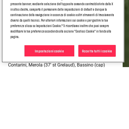
Macias (17'st Adelantado), Abad Baranano
presente banner, mediante selezione dell’apposito comando contraddistinto dalla X
in alto a destra, comporta il permanere delle impostazioni di default e dunque la
A disposizione: Mata Flor, Pla Galdon, Albiol, Ozaez
continuazione della navigazione in assenza di cookie o altri strumenti di tracciamento
diversi da quelli tecnici. Per ulteriori informazioni sui cookie e per gestire le tue
Ramos
preferenze clicca su Impostazioni Cookie.* Ti ricordiamo inoltre che puoi sempre
modificare le tue preferenze accedendo alla sezione "Gestisci Cookie" in fondo alla
Allenatore: José Manuel Reina Paez
pagina.
Juventus:
Huli, Bamballi, Rizzo (37' st Borasio),
Impostazioni cookie
Accetta tutti i cookie
Boufandar, Milia (37'st Mazur), Lopez (23' st
Durmisi), Finocchiaro (17' st Elimoghale), Leone,
Contarini, Merola (37' st Grelaud), Bassino (cap)
A disposizione: Nava, Keutgen, Pagio, De Brul
Allenatore: Simone Padoin
Arbitro: sig. Christos Vergetis (GRE)
Assistenti: sig. Andreas Fotopoulos (GRE), sig.
Konstantinos Staikos (GRE)IV Ufficiale: sig. Borja
Guijarro Colomer (ESP)