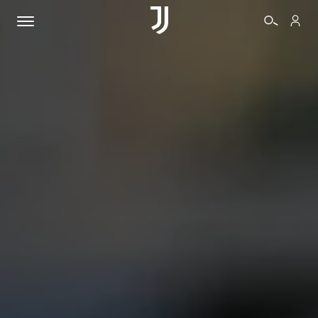
BIGLIETTI
SHOP
BIANCONERI
VIDEO
ALTRO