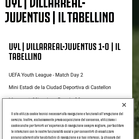
UYL | VILLARREAL-
JUVENTUS | IL TABELLINO
UYL | VILLARREAL-JUVENTUS 1-0 | IL
TABELLINO
UEFA Youth League - Match Day 2
Mini Estadi de la Ciudad Deportiva di Castellon
Marcatori: 33' st Juan Portela (V)
Villarreal:
Polo (cap), Petterson, Luque Gimeno (36'
Il sito utilizza cookie tecnici necessari alla navigazione e funzionali all’erogazione del
servizio. Inoltre, esclusivamente previa acquisizione del consenso, utilizziamo i
st Bou Sarrion), Palomares Tari, Rodriguez, Gaitan
cookie anche per fornirti un’esperienza di navigazione sempre migliore, per facilitare
Diaz (36' st Llopis), Juan Portela (40' st Traore),
le interazioni con le nostre funzionalità social e per consentirti di visualizzare
Roca Martinez, Reyes Rufs (17' st Hugo Lopez), Ron
annunci aderenti alle tue abitudini di navigazione e ai tuoi interessi. La chiusura del