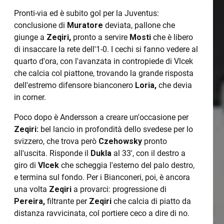
Pronti-via ed è subito gol per la Juventus:
conclusione di
Muratore
deviata, pallone che
giunge a
Zeqiri,
pronto a servire
Mosti
che è libero
di insaccare la rete dell'1-0. I cechi si fanno vedere al
quarto d'ora, con l'avanzata in contropiede di Vlcek
che calcia col piattone, trovando la grande risposta
dell'estremo difensore bianconero
Loria,
che devia
in corner.
Poco dopo è Andersson a creare un'occasione per
Zeqiri:
bel lancio in profondità dello svedese per lo
svizzero, che trova però
Czehowsky
pronto
all'uscita. Risponde il
Dukla
al 33', con il destro a
giro di
Vlcek
che scheggia l'esterno del palo destro,
e termina sul fondo. Per i Bianconeri, poi, è ancora
una volta
Zeqiri
a provarci: progressione di
Pereira,
filtrante per
Zeqiri
che calcia di piatto da
distanza ravvicinata, col portiere ceco a dire di no.