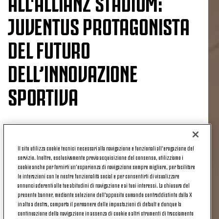
ALL'ALLIANZ STADIUM:
JUVENTUS PROTAGONISTA
DEL FUTURO
DELL’INNOVAZIONE
SPORTIVA
L’Allianz Stadium è stato (ancora una volta) il
Il sito utilizza cookie tecnici necessari alla navigazione e funzionali all’erogazione del
luogo dell’innovazione legata allo sport.
servizio. Inoltre, esclusivamente previa acquisizione del consenso, utilizziamo i
cookie anche per fornirti un’esperienza di navigazione sempre migliore, per facilitare
Si è infatti svolto nella casa bianconera il 22
le interazioni con le nostre funzionalità social e per consentirti di visualizzare
gennaio 2025
il terzo
Demo Day di WeSportUp,
annunci aderenti alle tue abitudini di navigazione e ai tuoi interessi. La chiusura del
l’evento conclusivo programma di accelerazione
presente banner, mediante selezione dell’apposito comando contraddistinto dalla X
in alto a destra, comporta il permanere delle impostazioni di default e dunque la
dedicato alle startup che sviluppano soluzioni e
continuazione della navigazione in assenza di cookie o altri strumenti di tracciamento
servizi rivolti al mercato dello Sport e del Wellness.