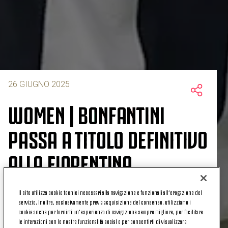
26 GIUGNO 2025
WOMEN | BONFANTINI
PASSA A TITOLO DEFINITIVO
ALLA FIORENTINA
Il sito utilizza cookie tecnici necessari alla navigazione e funzionali all’erogazione del
servizio. Inoltre, esclusivamente previa acquisizione del consenso, utilizziamo i
Agnese Bonfantini saluta la Juventus Women e
cookie anche per fornirti un’esperienza di navigazione sempre migliore, per facilitare
si trasferisce a titolo definitivo alla Fiorentina
-
le interazioni con le nostre funzionalità social e per consentirti di visualizzare