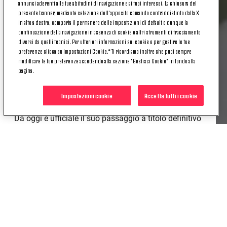
annunci aderenti alle tue abitudini di navigazione e ai tuoi interessi. La chiusura del
squadra con cui ha disputato la stagione 2024/25
presente banner, mediante selezione dell’apposito comando contraddistinto dalla X
in prestito e che ha esercitato l’opzione di riscatto
in alto a destra, comporta il permanere delle impostazioni di default e dunque la
nei suoi confronti.
continuazione della navigazione in assenza di cookie o altri strumenti di tracciamento
diversi da quelli tecnici. Per ulteriori informazioni sui cookie e per gestire le tue
L’attaccante classe 1999, arrivata a Torino
preferenze clicca su Impostazioni Cookie.* Ti ricordiamo inoltre che puoi sempre
modificare le tue preferenze accedendo alla sezione "Gestisci Cookie" in fondo alla
nell’estate 2021, con la squadra bianconera ha
pagina.
collezionato 64 presenze in tutte le competizioni,
mettendo a segno complessivamente 14 reti con la
Impostazioni cookie
Accetta tutti i cookie
Juventus Women.
Da oggi è ufficiale il suo passaggio a titolo definitivo
in Toscana: in bocca al lupo per il futuro, Agnese!
POTREBBE INTERESSARTI
ANCHE