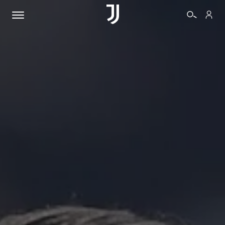
BIGLIETTI
SHOP
BIANCONERI
VIDEO
ALTRO