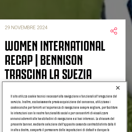
29 NOVEMBRE 2024
WOMEN INTERNATIONAL
RECAP | BENNISON
TRASCINA LA SVEZIA
Il sito utilizza cookie tecnici necessari alla navigazione e funzionali all’erogazione del
Bianconere protagoniste anche in Nazionale nella
servizio. Inoltre, esclusivamente previa acquisizione del consenso, utilizziamo i
giornata di ieri, giovedì 28 novembre 2024, con la
cookie anche per fornirti un’esperienza di navigazione sempre migliore, per facilitare
le interazioni con le nostre funzionalità social e per consentirti di visualizzare
Svezia uscita vincitrice dalla sfida contro la Serbia
annunci aderenti alle tue abitudini di navigazione e ai tuoi interessi. La chiusura del
anche
grazie alle giocate (e alla rete) di una
presente banner, mediante selezione dell’apposito comando contraddistinto dalla X
convincente Hanna Bennison
.
in alto a destra, comporta il permanere delle impostazioni di default e dunque la