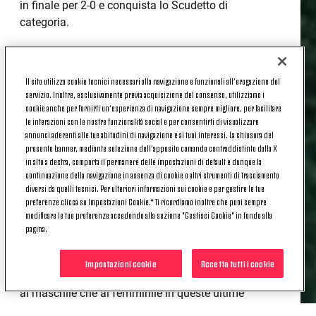
in finale per 2-0 e conquista lo Scudetto di
categoria.
Una sfida decisa nella prima frazione dalle ragazze
di mister Scarcella, con Grigolo che porta avanti la
Il sito utilizza cookie tecnici necessari alla navigazione e funzionali all’erogazione del
Juventus dopo 8 minuti, mettendo in rete di testa su
servizio. Inoltre, esclusivamente previa acquisizione del consenso, utilizziamo i
assist di Marinotto. Il raddoppio arriva al 35' con
cookie anche per fornirti un’esperienza di navigazione sempre migliore, per facilitare
Pozzo, indirizzando così in maniera decisiva la
le interazioni con le nostre funzionalità social e per consentirti di visualizzare
partita.
annunci aderenti alle tue abitudini di navigazione e ai tuoi interessi. La chiusura del
presente banner, mediante selezione dell’apposito comando contraddistinto dalla X
in alto a destra, comporta il permanere delle impostazioni di default e dunque la
Una gara controllata anche nella ripresa dalle
continuazione della navigazione in assenza di cookie o altri strumenti di tracciamento
bianconere, che porta così alla conquista del
diversi da quelli tecnici. Per ulteriori informazioni sui cookie e per gestire le tue
secondo Scudetto in questa categoria per il nostro
preferenze clicca su Impostazioni Cookie.* Ti ricordiamo inoltre che puoi sempre
Club dopo quello del 2019.
modificare le tue preferenze accedendo alla sezione "Gestisci Cookie" in fondo alla
pagina.
Una vittoria che, oltre a essere una grande
soddisfazione, è la conferma dell'ottimo lavoro fatto
Impostazioni cookie
Accetta tutti i cookie
a tutti i livelli dal Settore Giovanile, protagonista sia
al maschile che al femminile in queste ultime
settimane.