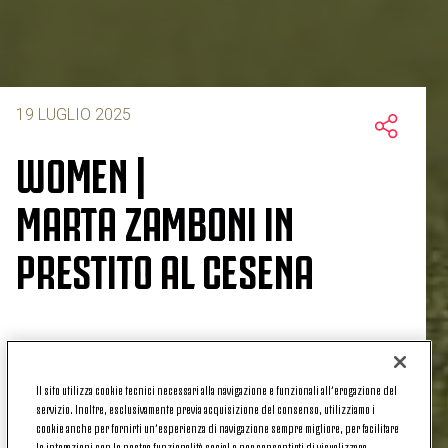
19 LUGLIO 2025
WOMEN |
MARTA ZAMBONI IN
PRESTITO AL CESENA
Esperienza in prestito per una giovane calciatrice
della Juventus Women:
cessione temporanea per
Il sito utilizza cookie tecnici necessari alla navigazione e funzionali all’erogazione del
Marta Zamboni che passa al Cesena femminile
,
servizio. Inoltre, esclusivamente previa acquisizione del consenso, utilizziamo i
cookie anche per fornirti un’esperienza di navigazione sempre migliore, per facilitare
squadra che milita in Serie B, fino al termine della
le interazioni con le nostre funzionalità social e per consentirti di visualizzare