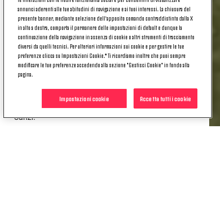
stagione 2025/26.
annunci aderenti alle tue abitudini di navigazione e ai tuoi interessi. La chiusura del
presente banner, mediante selezione dell’apposito comando contraddistinto dalla X
Zamboni, alla Juventus dal 2017, ha fatto parte
in alto a destra, comporta il permanere delle impostazioni di default e dunque la
nell’ultima stagione della splendida cavalcata della
continuazione della navigazione in assenza di cookie o altri strumenti di tracciamento
diversi da quelli tecnici. Per ulteriori informazioni sui cookie e per gestire le tue
Primavera in campionato, Coppa Italia e Viareggio
preferenze clicca su Impostazioni Cookie.* Ti ricordiamo inoltre che puoi sempre
Women’s Cup: tutti trofei sollevati assieme alle
modificare le tue preferenze accedendo alla sezione "Gestisci Cookie" in fondo alla
compagne di squadra. Attaccante classe 2006 che,
pagina.
oltre ad avere avuto l'opportunità di allenarsi in
Prima Squadra a più riprese, è stata anche
Impostazioni cookie
Accetta tutti i cookie
convocata in diverse occasioni da Massimiliano
Canzi.
In bocca al lupo per questa nuova avventura, Marta!
POTREBBE INTERESSARTI
ANCHE