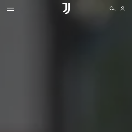
BIGLIETTI
SHOP
BIANCONERI
VIDEO
ALTRO