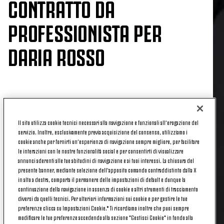
CONTRATTO DA
PROFESSIONISTA PER
DARIA ROSSO
Daria Rosso ha firmato il suo primo contratto da
professionista con la Juventus, con scadenza
Il sito utilizza cookie tecnici necessari alla navigazione e funzionali all’erogazione del
fissata al 30 giugno 2029.
servizio. Inoltre, esclusivamente previa acquisizione del consenso, utilizziamo i
cookie anche per fornirti un’esperienza di navigazione sempre migliore, per facilitare
Si tratta del coronamento di un viaggio iniziato nel
le interazioni con le nostre funzionalità social e per consentirti di visualizzare
2019: entrata nella famiglia bianconera fin
annunci aderenti alle tue abitudini di navigazione e ai tuoi interessi. La chiusura del
dall'Under 11, Daria ha compiuto l'intero percorso
presente banner, mediante selezione dell’apposito comando contraddistinto dalla X
in alto a destra, comporta il permanere delle impostazioni di default e dunque la
nel settore giovanile, esordendo in Primavera a soli
continuazione della navigazione in assenza di cookie o altri strumenti di tracciamento
15 anni. Dopo lo Scudetto Under 15 conquistato
diversi da quelli tecnici. Per ulteriori informazioni sui cookie e per gestire le tue
nell'estate 2024, quest'anno è stata una delle grandi
preferenze clicca su Impostazioni Cookie.* Ti ricordiamo inoltre che puoi sempre
protagoniste della stagione dell'Under 19, con cui ha
modificare le tue preferenze accedendo alla sezione "Gestisci Cookie" in fondo alla