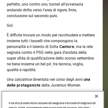
perfetto, uno contro uno, tunnel all’avversaria
andando dritta verso l’area di rigore, finta,
conclusione sul secondo palo.
Gol.
È difficile trovare un modo per racchiudere e mettere
insieme tutti i tasselli che compongono la
personalità e il talento di Sofia
Cantore
, ma la rete
segnata contro il PSG nella gara d’andata della
super sfida di qualificazione dello scorso settembre
ne tiene insieme un bel po’, tra tecnica, voglia,
qualità e rapidità.
Una calciatrice diventata nel corso degli anni
una
delle protagoniste
della Juventus Women.
Dopo tanti successi conquistati insieme, le strade
della nostra squadra e quella di Sofia Cantore si
Il sito utilizza cookie tecnici necessari alla navigazione e funzionali all’erogazione del
dividono: l’attaccante bianconera passerà a
titolo
servizio. Inoltre, esclusivamente previa acquisizione del consenso, utilizziamo i