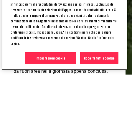
annunci aderenti alle tue abitudini di navigazione e ai tuoi interessi. La chiusura del
Cecilia Salvai
: Oltre ad essere uno dei quattro
presente banner, mediante selezione dell’apposito comando contraddistinto dalla X
difensori in gol in questo turno di campionato, la
in alto a destra, comporta il permanere delle impostazioni di default e dunque la
continuazione della navigazione in assenza di cookie o altri strumenti di tracciamento
bianconera è stata prima, nella sfida tra Como e
diversi da quelli tecnici. Per ulteriori informazioni sui cookie e per gestire le tue
Juventus, per passaggi totali (80), passaggi
preferenze clicca su Impostazioni Cookie.* Ti ricordiamo inoltre che puoi sempre
riusciti (69) e palloni giocati (87).
modificare le tue preferenze accedendo alla sezione "Gestisci Cookie" in fondo alla
Arianna Caruso
: Oltre ad essere, con Kramzar e
pagina.
Giugliano, una delle tre giocatrici con un gol e un
assist all’attivo in questo turno di campionato, la
Impostazioni cookie
Accetta tutti i cookie
bianconera è l’unica ad aver realizzato una rete
da fuori area nella giornata appena conclusa.
IN PRESTITO
Da segnalare anche la presenza di due bianconere
in prestito:
Beccari
al Sassuolo e
Schatzer
alla
Sampdoria:
Eva Schatzer
La blucerchiata è la più giovane