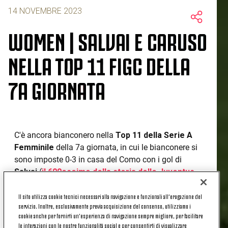
14 NOVEMBRE 2023
WOMEN | SALVAI E CARUSO
NELLA TOP 11 FIGC DELLA
7A GIORNATA
C'è ancora bianconero nella
Top 11 della Serie A
Femminile
della 7a giornata, in cui le bianconere si
sono imposte 0-3 in casa del Como con i gol di
Salvai
(
il 600eseimo della storia delle Juventus
Women
),
Caruso
(
il suo 50esimo in bianconero
) e
Thomas
. Proprio Salvai e Caruso sono state inserite
Il sito utilizza cookie tecnici necessari alla navigazione e funzionali all’erogazione del
servizio. Inoltre, esclusivamente previa acquisizione del consenso, utilizziamo i
nella miglior formazione dell'ultima giornata
cookie anche per fornirti un’esperienza di navigazione sempre migliore, per facilitare
disputata:
le interazioni con le nostre funzionalità social e per consentirti di visualizzare