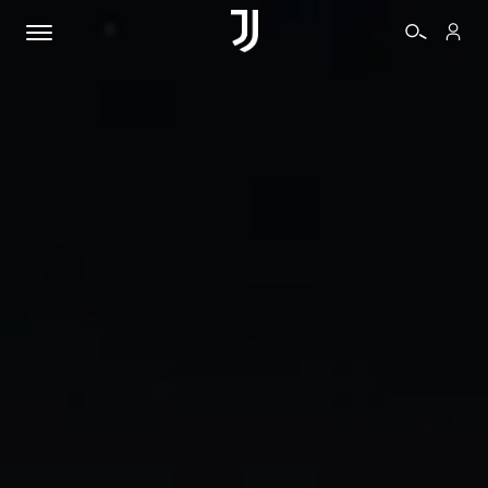
BIGLIETTI
SHOP
BIANCONERI
VIDEO
ALTRO