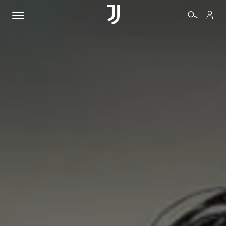
BIGLIETTI
SHOP
BIANCONERI
VIDEO
ALTRO