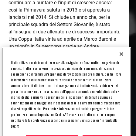
continuare a puntare e l’input di crescere ancora:
così la Primavera saluta in 2013 e si appresta a
lanciarsi nel 2014. Si chiude un anno che, per la
principale squadra del Settore Giovanile, è stato
all’insegna di due allenatori e di successi importanti.
Una Coppa Italia vinta ad aprile da Marco Baroni e
un trionfo in Supercoppa grazie ad Andrea
Zanchetta.
Il sito utilizza cookie tecnici necessari alla navigazione e funzionali all’erogazione del
Proprio l’attuale tecnico biellese, che insieme al vice
servizio. Inoltre, esclusivamente previa acquisizione del consenso, utilizziamo i
Fabio Grosso e a tutto il suo staff guida la squadra
cookie anche per fornirti un’esperienza di navigazione sempre migliore, per facilitare
le interazioni con le nostre funzionalità social e per consentirti di visualizzare
da luglio, ha fatto con Jtv il bilancio di questa prima
annunci aderenti alle tue abitudini di navigazione e ai tuoi interessi. La chiusura del
metà di stagione. Un bilancio che parte dal fondo,
presente banner, mediante selezione dell’apposito comando contraddistinto dalla X
dalla vittoria di sabato pomeriggio nel Derby con il
in alto a destra, comporta il permanere delle impostazioni di default e dunque la
Torino che ha permesso di conquistare la semifinale
continuazione della navigazione in assenza di cookie o altri strumenti di tracciamento
diversi da quelli tecnici. Per ulteriori informazioni sui cookie e per gestire le tue
di Coppa Italia. «Vincere un derby è sempre
preferenze clicca su Impostazioni Cookie.* Ti ricordiamo inoltre che puoi sempre
importante per tutti. La Coppa Italia è uno dei nostri
modificare le tue preferenze accedendo alla sezione "Gestisci Cookie" in fondo alla
obiettivi e aver battuto il Torino ci permetterà di
pagina.
andare avanti e di giocarcela fino in fondo. Ci