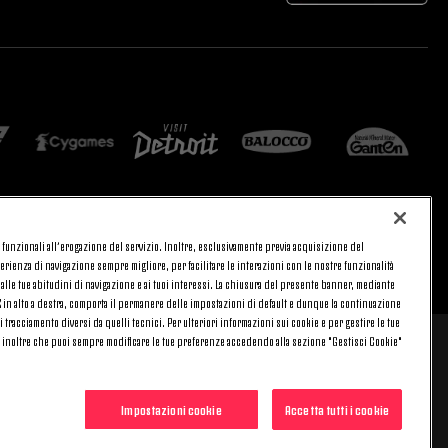
 e funzionali all’erogazione del servizio. Inoltre, esclusivamente previa acquisizione del
CA
PRIVACY
rienza di navigazione sempre migliore, per facilitare le interazioni con le nostre funzionalità
TORNA SU
 alle tue abitudini di navigazione e ai tuoi interessi. La chiusura del presente banner, mediante
in alto a destra, comporta il permanere delle impostazioni di default e dunque la continuazione
i tracciamento diversi da quelli tecnici. Per ulteriori informazioni sui cookie e per gestire le tue
o inoltre che puoi sempre modificare le tue preferenze accedendo alla sezione "Gestisci Cookie"
 al venerdì (9-20) e il sabato (9-15), festivi esclusi.
evede alcun costo aggiuntivo.
Impostazioni cookie
Accetta tutti i cookie
sito.
00470470014 - REA 394963