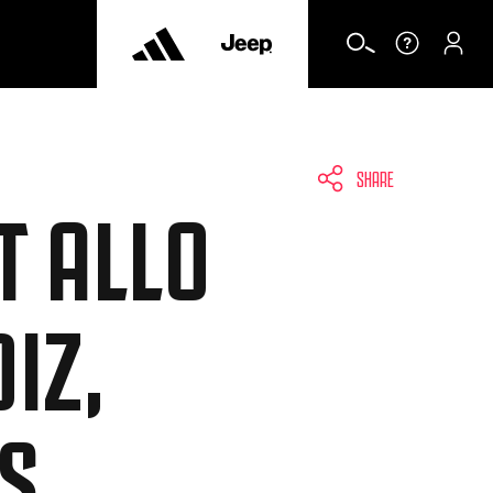
SHARE
T ALLO
IZ,
S