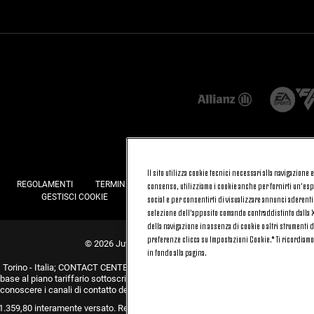
Il sito utilizza cookie tecnici necessari alla navigazione
REGOLAMENTI
TERMINI E CONDIZIONI
FATTURAZIONE ELETTRONI
consenso, utilizziamo i cookie anche per fornirti un’espe
GESTISCI COOKIE
JOIN US
CONTATTACI
FAQ
social e per consentirti di visualizzare annunci aderenti
selezione dell’apposito comando contraddistinto dalla X 
della navigazione in assenza di cookie o altri strumenti d
preferenze clicca su Impostazioni Cookie.* Ti ricordiam
© 2026 Juventus Football Club S.p.A.
in fondo alla pagina.
orino - Italia; CONTACT CENTER (+39) 011.45.30.486. Il servizio è attivo dal lunedì
in base al piano tariffario sottoscritto con il proprio operatore telefonico e non pr
conoscere i canali di contatto dedicati visita la sezione CONTATTACI del nostro 
31.359,80 interamente versato. Registro Imprese, Codice Fiscale e Partita IVA 