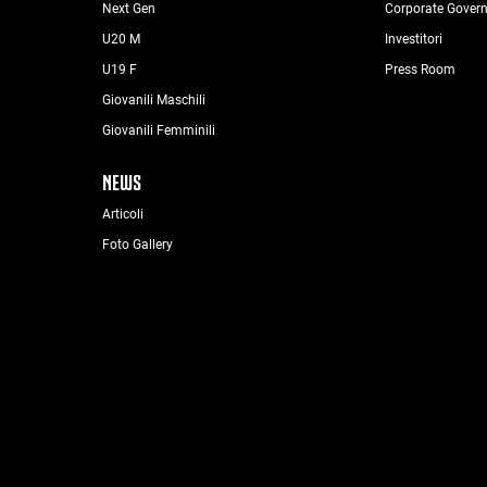
Next Gen
Corporate Gover
U20 M
Investitori
U19 F
Press Room
Giovanili Maschili
Giovanili Femminili
NEWS
Articoli
Foto Gallery