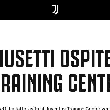
MUSETTI OSPIT
TRAINING CENT
setti ha fatto visita al Juventus Training Center v