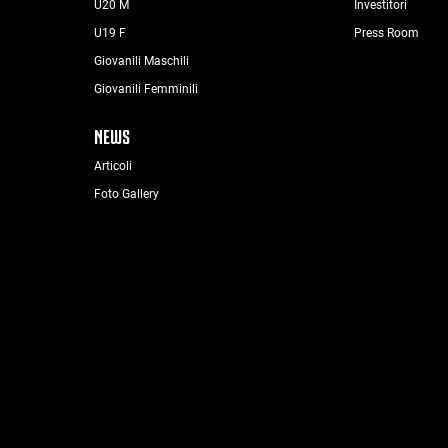
U20 M
Investitori
U19 F
Press Room
Giovanili Maschili
Giovanili Femminili
NEWS
Articoli
Foto Gallery