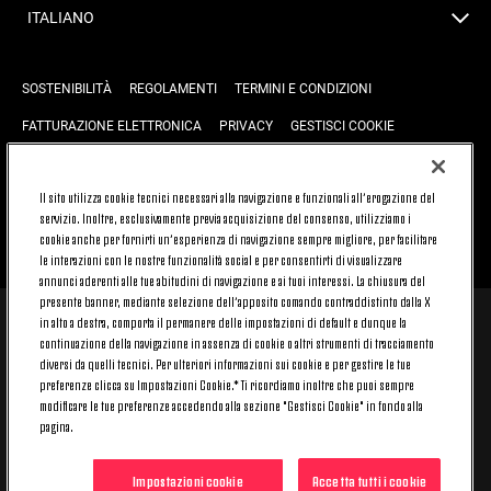
ITALIANO
SOSTENIBILITÀ
REGOLAMENTI
TERMINI E CONDIZIONI
FATTURAZIONE ELETTRONICA
PRIVACY
GESTISCI COOKIE
JOIN US
CONTATTACI
FAQ
Il sito utilizza cookie tecnici necessari alla navigazione e funzionali all’erogazione del
servizio. Inoltre, esclusivamente previa acquisizione del consenso, utilizziamo i
cookie anche per fornirti un’esperienza di navigazione sempre migliore, per facilitare
TORNA SU
le interazioni con le nostre funzionalità social e per consentirti di visualizzare
annunci aderenti alle tue abitudini di navigazione e ai tuoi interessi. La chiusura del
presente banner, mediante selezione dell’apposito comando contraddistinto dalla X
in alto a destra, comporta il permanere delle impostazioni di default e dunque la
© 2026 Juventus Football Club S.p.A.
continuazione della navigazione in assenza di cookie o altri strumenti di tracciamento
diversi da quelli tecnici. Per ulteriori informazioni sui cookie e per gestire le tue
Juventus Football Club S.p.A. Via Druento, 175 10151 Torino - Italia;
CONTACT CENTER (+39) 011.45.30.486. Il servizio è attivo dal lunedì al
preferenze clicca su Impostazioni Cookie.* Ti ricordiamo inoltre che puoi sempre
venerdì (9-20) e il sabato (9-15), festivi esclusi.
modificare le tue preferenze accedendo alla sezione "Gestisci Cookie" in fondo alla
Il costo del servizio varia in base al piano tariffario sottoscritto con il
pagina.
proprio operatore telefonico e non prevede alcun costo aggiuntivo.
Per conoscere i canali di contatto dedicati visita la sezione CONTATTACI
del nostro sito.
Impostazioni cookie
Accetta tutti i cookie