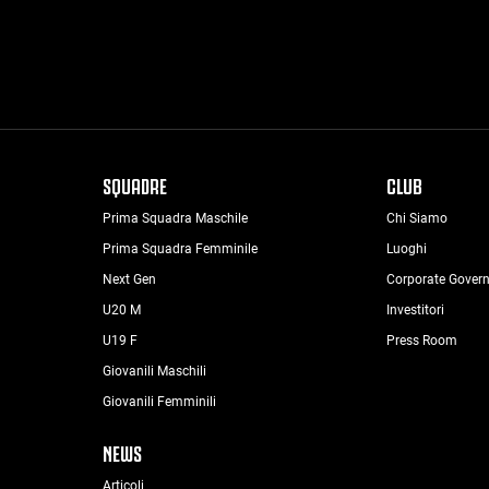
SQUADRE
CLUB
Prima Squadra Maschile
Chi Siamo
Prima Squadra Femminile
Luoghi
Next Gen
Corporate Gover
U20 M
Investitori
U19 F
Press Room
Giovanili Maschili
Giovanili Femminili
NEWS
Articoli