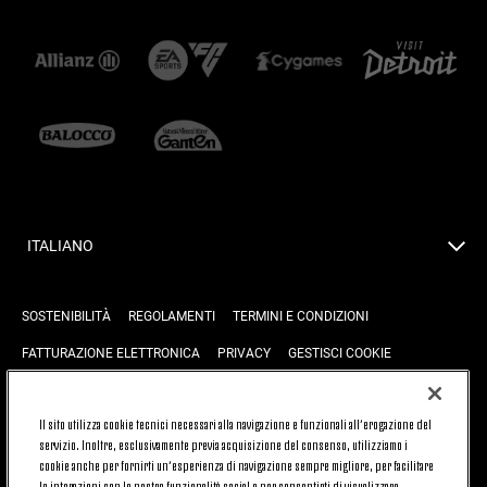
ITALIANO
SOSTENIBILITÀ
REGOLAMENTI
TERMINI E CONDIZIONI
FATTURAZIONE ELETTRONICA
PRIVACY
GESTISCI COOKIE
JOIN US
CONTATTACI
FAQ
Il sito utilizza cookie tecnici necessari alla navigazione e funzionali all’erogazione del
servizio. Inoltre, esclusivamente previa acquisizione del consenso, utilizziamo i
cookie anche per fornirti un’esperienza di navigazione sempre migliore, per facilitare
TORNA SU
le interazioni con le nostre funzionalità social e per consentirti di visualizzare