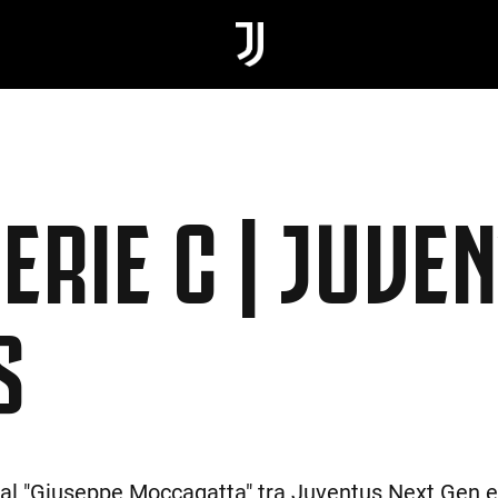
SERIE C | JUVE
S
al "Giuseppe Moccagatta" tra Juventus Next Gen e T