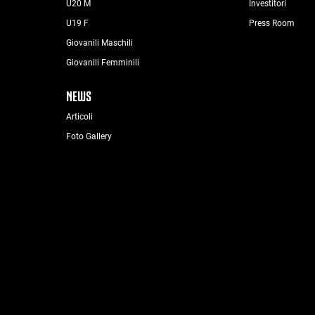
U20 M
Investitori
U19 F
Press Room
Giovanili Maschili
Giovanili Femminili
NEWS
Articoli
Foto Gallery