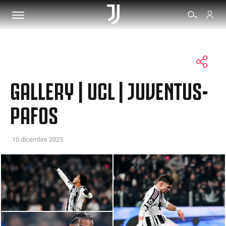
BIGLIETTI
GALLERY | UCL | JUVENTUS-
SHOP
PAFOS
BIANCONERI
10 dicembre 2025
VIDEO
ALTRO