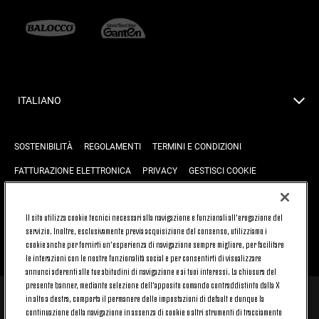
ITALIANO
SOSTENIBILITÀ
REGOLAMENTI
TERMINI E CONDIZIONI
FATTURAZIONE ELETTRONICA
PRIVACY
GESTISCI COOKIE
JOIN US
CONTATTACI
FAQ
Il sito utilizza cookie tecnici necessari alla navigazione e funzionali all’erogazione del
servizio. Inoltre, esclusivamente previa acquisizione del consenso, utilizziamo i
cookie anche per fornirti un’esperienza di navigazione sempre migliore, per facilitare
TORNA SU
le interazioni con le nostre funzionalità social e per consentirti di visualizzare
annunci aderenti alle tue abitudini di navigazione e ai tuoi interessi. La chiusura del
presente banner, mediante selezione dell’apposito comando contraddistinto dalla X
in alto a destra, comporta il permanere delle impostazioni di default e dunque la
© 2026 Juventus Football Club S.p.A.
continuazione della navigazione in assenza di cookie o altri strumenti di tracciamento