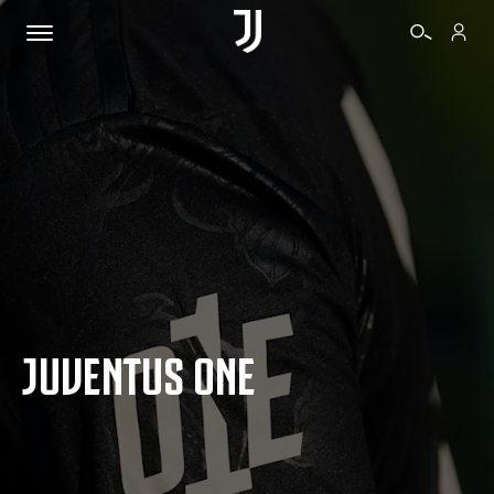
BIGLIETTI
SHOP
BIANCONERI
JUVENTUS ONE
VIDEO
ALTRO