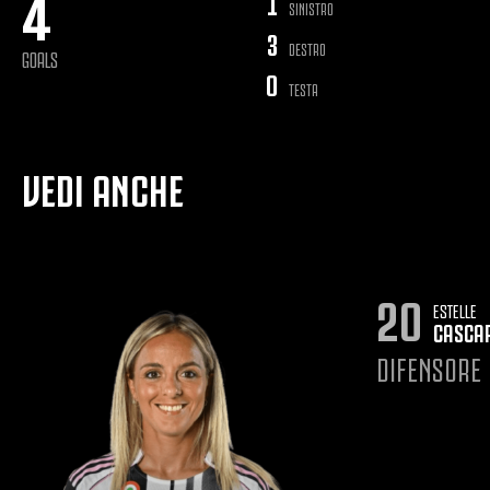
4
1
SINISTRO
3
DESTRO
GOALS
0
TESTA
VEDI ANCHE
20
ESTELLE
CASCA
DIFENSORE