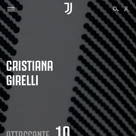
BIGLIETTI
CRISTIANA
SHOP
GIRELLI
BIANCONERI
VIDEO
ALTRO
10
ATTACCANTE