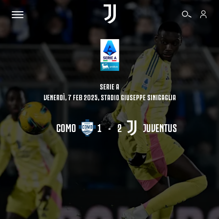
BIGLIETTI
SERIE A
VENERDÌ, 7 FEB 2025, STADIO GIUSEPPE SINIGAGLIA
SHOP
COMO
1
-
2
JUVENTUS
BIANCONERI
VIDEO
ALTRO