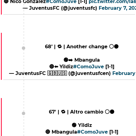
🔴 Nico Gonzalez
#ComoJuve
[1-1]
pic.twitter.com/l
— JuventusFC (@juventusfc)
February 7, 20
68’ | 🔁 | Another change ⚪⚫
🟢➡️ Mbangula
🔴⬅️ Yildiz
#ComoJuve
[1-1]
— JuventusFC 🇬🇧🇺🇸 (@juventusfcen)
February 
67' | 🔁 | Altro cambio ⚪⚫
🟢 Yildiz
🔴 Mbangula
#ComoJuve
[1-1]