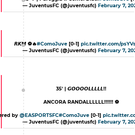
— JuventusFC (@juventusfc)
February 7, 20
𝙍𝙆𝙈 ⚽️🔥
#ComoJuve
[0-1]
pic.twitter.com/psYV
— JuventusFC (@juventusfc)
February 7, 20
35' | 𝙂𝙊𝙊𝙊𝙊𝙇𝙇𝙇𝙇𝙇!!
ANCORA RANDALLLLLL!!!!!! ⚽️
ered by
@EASPORTSFC
#ComoJuve
[0-1]
pic.twitter
— JuventusFC (@juventusfc)
February 7, 20