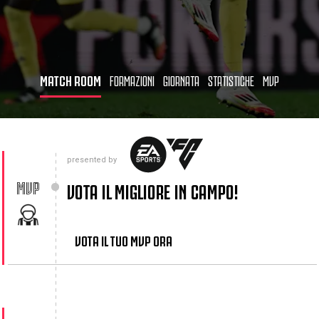
MATCH ROOM
FORMAZIONI
GIORNATA
STATISTICHE
MVP
presented by
MVP
VOTA IL MIGLIORE IN CAMPO!
VOTA IL TUO MVP ORA