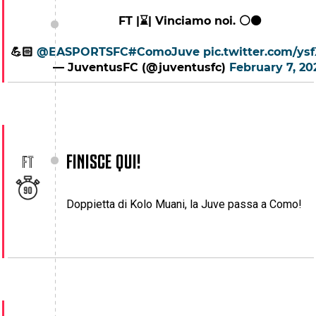
FT |⌛| Vinciamo noi. ⚪️⚫️
💪🏻
@EASPORTSFC
#ComoJuve
pic.twitter.com/y
— JuventusFC (@juventusfc)
February 7, 20
FINISCE QUI!
FT
Doppietta di Kolo Muani, la Juve passa a Como!