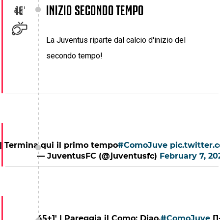
INIZIO SECONDO TEMPO
46'
La Juventus riparte dal calcio d'inizio del
secondo tempo!
| Termina qui il primo tempo
#ComoJuve
pic.twitter
— JuventusFC (@juventusfc)
February 7, 20
45+1' | Pareggia il Como: Diao.
#ComoJuve
[1