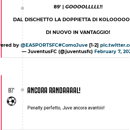
89' | 𝙂𝙊𝙊𝙊𝙊𝙇𝙇𝙇𝙇𝙇!!
DAL DISCHETTO LA DOPPIETTA DI KOLOOOOO
DI NUOVO IN VANTAGGIO!
ered by
@EASPORTSFC
#ComoJuve
[1-2]
pic.twitter
— JuventusFC (@juventusfc)
February 7, 20
ANCORA RANDAAAAL!
87'
Penalty perfetto, Juve ancora avantiiii!