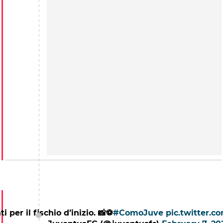
i per il fischio d’inizio. 📸⚽️
#ComoJuve
pic.twitter.