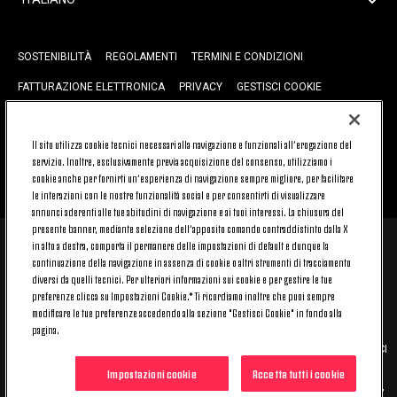
SOSTENIBILITÀ
REGOLAMENTI
TERMINI E CONDIZIONI
FATTURAZIONE ELETTRONICA
PRIVACY
GESTISCI COOKIE
JOIN US
CONTATTACI
FAQ
Il sito utilizza cookie tecnici necessari alla navigazione e funzionali all’erogazione del
servizio. Inoltre, esclusivamente previa acquisizione del consenso, utilizziamo i
cookie anche per fornirti un’esperienza di navigazione sempre migliore, per facilitare
TORNA SU
le interazioni con le nostre funzionalità social e per consentirti di visualizzare
annunci aderenti alle tue abitudini di navigazione e ai tuoi interessi. La chiusura del
presente banner, mediante selezione dell’apposito comando contraddistinto dalla X
in alto a destra, comporta il permanere delle impostazioni di default e dunque la
© 2026 Juventus Football Club S.p.A.
continuazione della navigazione in assenza di cookie o altri strumenti di tracciamento
Juventus Football Club S.p.A. Via Druento, 175 10151 Torino - Italia;
diversi da quelli tecnici. Per ulteriori informazioni sui cookie e per gestire le tue
CONTACT CENTER (+39) 011.45.30.486. Il servizio è attivo dal lunedì al
preferenze clicca su Impostazioni Cookie.* Ti ricordiamo inoltre che puoi sempre
venerdì (9-20) e il sabato (9-15), festivi esclusi.
modificare le tue preferenze accedendo alla sezione "Gestisci Cookie" in fondo alla
Il costo del servizio varia in base al piano tariffario sottoscritto con il
pagina.
proprio operatore telefonico e non prevede alcun costo aggiuntivo.
Per conoscere i canali di contatto dedicati visita la sezione CONTATTACI
del nostro sito.
Impostazioni cookie
Accetta tutti i cookie
Capitale Sociale € 16.731.359,80 interamente versato. Registro Imprese,