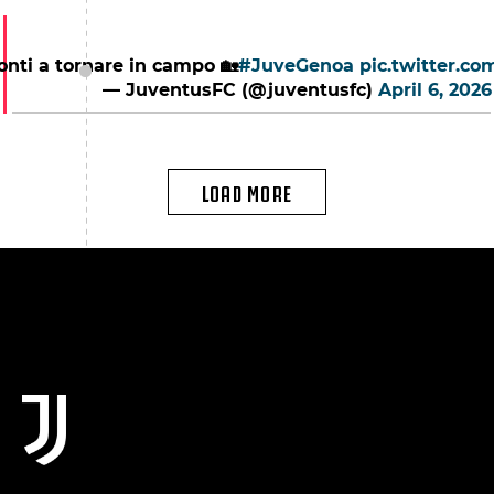
onti a tornare in campo 🏡
#JuveGenoa
pic.twitter.c
— JuventusFC (@juventusfc)
April 6, 2026
LOAD MORE