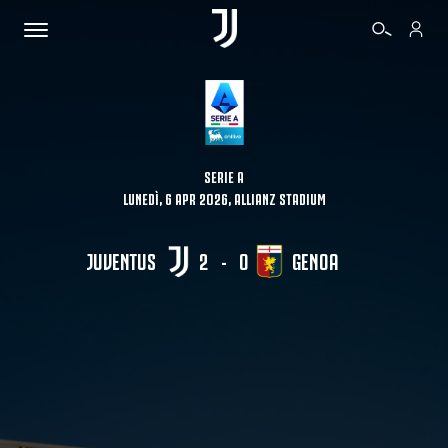
BIGLIETTI
SERIE A
LUNEDÌ, 6 APR 2026, ALLIANZ STADIUM
SHOP
JUVENTUS
2
-
0
GENOA
BIANCONERI
VIDEO
ALTRO