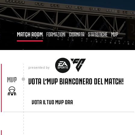
MATCH ROOM
FORMAZIONI
GIORNATA
STATISTICHE
MVP
presented by
MVP
VOTA L’MVP BIANCONERO DEL MATCH!
VOTA IL TUO MVP ORA