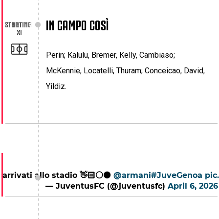
IN CAMPO COSÌ
STARTING 
XI
Perin; Kalulu, Bremer, Kelly, Cambiaso;
McKennie, Locatelli, Thuram; Conceicao, David,
Yildiz.
 arrivati allo stadio 👋🏻⚪️⚫️
@armani
#JuveGenoa
pic
— JuventusFC (@juventusfc)
April 6, 2026