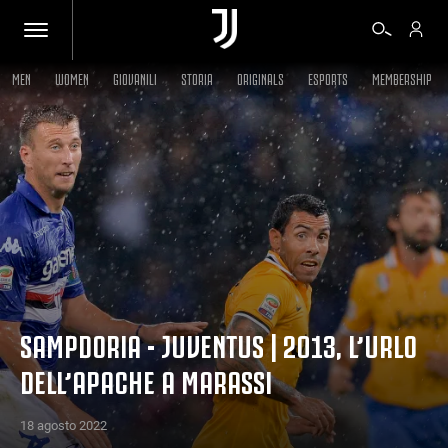
MEN
WOMEN
GIOVANILI
STORIA
ORIGINALS
ESPORTS
MEMBERSHIP
BIGLIETTI
SHOP
BIANCONERI
VIDEO
SAMPDORIA - JUVENTUS | 2013, L’URLO
DELL’APACHE A MARASSI
ALTRO
18 agosto 2022