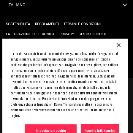
ITALIANO
SOSTENIBILITÀ
REGOLAMENTI
TERMINI E CONDIZIONI
FATTURAZIONE ELETTRONICA
PRIVACY
GESTISCI COOKIE
JOIN US
CONTATTACI
FAQ
Il sito utilizza cookie tecnici necessari alla navigazione e funzionali all’erogazione del
servizio. Inoltre, esclusivamente previa acquisizione del consenso, utilizziamo i
cookie anche per fornirti un’esperienza di navigazione sempre migliore, per facilitare
TORNA SU
le interazioni con le nostre funzionalità social e per consentirti di visualizzare
annunci aderenti alle tue abitudini di navigazione e ai tuoi interessi. La chiusura del
presente banner, mediante selezione dell’apposito comando contraddistinto dalla X
in alto a destra, comporta il permanere delle impostazioni di default e dunque la
© 2026 Juventus Football Club S.p.A.
continuazione della navigazione in assenza di cookie o altri strumenti di tracciamento
Juventus Football Club S.p.A. Via Druento, 175 10151 Torino - Italia;
diversi da quelli tecnici. Per ulteriori informazioni sui cookie e per gestire le tue
CONTACT CENTER (+39) 011.45.30.486. Il servizio è attivo dal lunedì al
preferenze clicca su Impostazioni Cookie.* Ti ricordiamo inoltre che puoi sempre
venerdì (9-20) e il sabato (9-15), festivi esclusi.
modificare le tue preferenze accedendo alla sezione "Gestisci Cookie" in fondo alla
Il costo del servizio varia in base al piano tariffario sottoscritto con il
pagina.
proprio operatore telefonico e non prevede alcun costo aggiuntivo.
Per conoscere i canali di contatto dedicati visita la sezione CONTATTACI
del nostro sito.
Impostazioni cookie
Accetta tutti i cookie