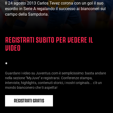
Il 24 agosto 2013 Carlos Tevez corona con un gol il suo
esordio in Serie A regalando il successo ai bianconeri sul
campo della Sampdoria.
REGISTRATI SUBITO PER VEDERE IL
VIDEO
*
Guardare i video su Juventus.com è semplicissimo: basta andare
nella sezione "MyJuve" e registrarsi. Conferenze stampa,
interviste, highlights, contenuti storici, i nostri originals... c'è un
mondo bianconero che ti aspetta!
REGISTRATI GRATIS