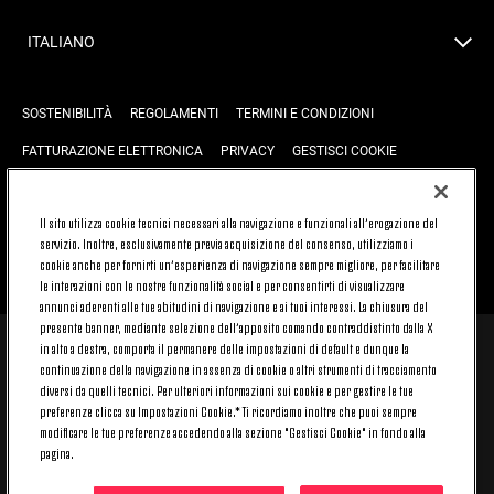
ITALIANO
SOSTENIBILITÀ
REGOLAMENTI
TERMINI E CONDIZIONI
FATTURAZIONE ELETTRONICA
PRIVACY
GESTISCI COOKIE
JOIN US
CONTATTACI
FAQ
Il sito utilizza cookie tecnici necessari alla navigazione e funzionali all’erogazione del
servizio. Inoltre, esclusivamente previa acquisizione del consenso, utilizziamo i
cookie anche per fornirti un’esperienza di navigazione sempre migliore, per facilitare
TORNA SU
le interazioni con le nostre funzionalità social e per consentirti di visualizzare
annunci aderenti alle tue abitudini di navigazione e ai tuoi interessi. La chiusura del
presente banner, mediante selezione dell’apposito comando contraddistinto dalla X
in alto a destra, comporta il permanere delle impostazioni di default e dunque la
© 2026 Juventus Football Club S.p.A.
continuazione della navigazione in assenza di cookie o altri strumenti di tracciamento
diversi da quelli tecnici. Per ulteriori informazioni sui cookie e per gestire le tue
Juventus Football Club S.p.A. Via Druento, 175 10151 Torino - Italia;
CONTACT CENTER (+39) 011.45.30.486. Il servizio è attivo dal lunedì al
preferenze clicca su Impostazioni Cookie.* Ti ricordiamo inoltre che puoi sempre
venerdì (9-20) e il sabato (9-15), festivi esclusi.
modificare le tue preferenze accedendo alla sezione "Gestisci Cookie" in fondo alla
Il costo del servizio varia in base al piano tariffario sottoscritto con il
pagina.
proprio operatore telefonico e non prevede alcun costo aggiuntivo.
Per conoscere i canali di contatto dedicati visita la sezione CONTATTACI