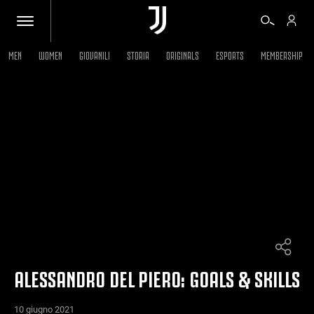
MEN
WOMEN
GIOVANILI
STORIA
ORIGINALS
ESPORTS
MEMBERSHIP
BIGLIETTI
SHOP
BIANCONERI
VIDEO
ALTRO
ALESSANDRO DEL PIERO: GOALS & SKILLS
10 giugno 2021