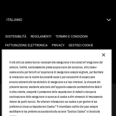
ITALIANO
SOSTENIBILITÀ
REGOLAMENTI
TERMINI E CONDIZIONI
FATTURAZIONE ELETTRONICA
PRIVACY
GESTISCI COOKIE
JOIN US
CONTATTACI
FAQ
Il sito utilizza cookie tecnici necessari alla navigazione e funzionali all’erogazione del
servizio. Inoltre, esclusivamente previa acquisizione del consenso, utilizziamo i
cookie anche per fornirti un’esperienza di navigazione sempre migliore, per facilitare
TORNA SU
le interazioni con le nostre funzionalità social e per consentirti di visualizzare
annunci aderenti alle tue abitudini di navigazione e ai tuoi interessi. La chiusura del
presente banner, mediante selezione dell’apposito comando contraddistinto dalla X
in alto a destra, comporta il permanere delle impostazioni di default e dunque la
© 2026 Juventus Football Club S.p.A.
continuazione della navigazione in assenza di cookie o altri strumenti di tracciamento
diversi da quelli tecnici. Per ulteriori informazioni sui cookie e per gestire le tue
Juventus Football Club S.p.A. Via Druento, 175 10151 Torino - Italia;
CONTACT CENTER (+39) 011.45.30.486. Il servizio è attivo dal lunedì al
preferenze clicca su Impostazioni Cookie.* Ti ricordiamo inoltre che puoi sempre
venerdì (9-20) e il sabato (9-15), festivi esclusi.
modificare le tue preferenze accedendo alla sezione "Gestisci Cookie" in fondo alla
Il costo del servizio varia in base al piano tariffario sottoscritto con il