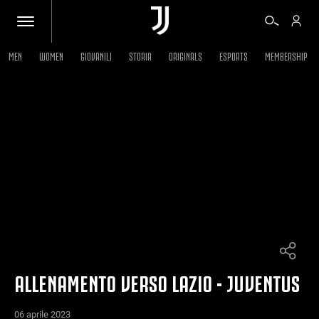
MEN
WOMEN
GIOVANILI
STORIA
ORIGINALS
ESPORTS
MEMBERSHIP
BIGLIETTI
SHOP
BIANCONERI
VIDEO
ALTRO
ALLENAMENTO VERSO LAZIO - JUVENTUS
06 aprile 2023