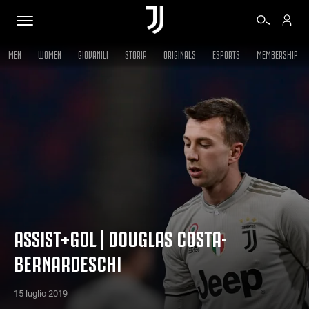
MEN
WOMEN
GIOVANILI
STORIA
ORIGINALS
ESPORTS
MEMBERSHIP
BIGLIETTI
SHOP
BIANCONERI
VIDEO
ASSIST+GOL | DOUGLAS COSTA-
BERNARDESCHI
ALTRO
15 luglio 2019