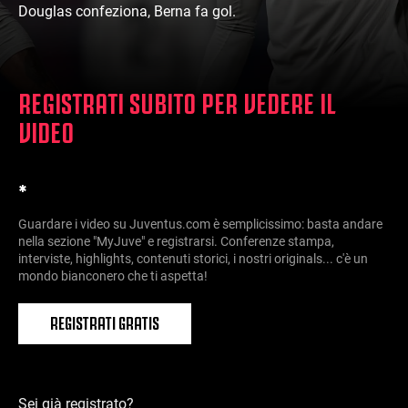
Douglas confeziona, Berna fa gol.
REGISTRATI SUBITO PER VEDERE IL
VIDEO
*
Guardare i video su Juventus.com è semplicissimo: basta andare
nella sezione "MyJuve" e registrarsi. Conferenze stampa,
interviste, highlights, contenuti storici, i nostri originals... c'è un
mondo bianconero che ti aspetta!
REGISTRATI GRATIS
Sei già registrato?