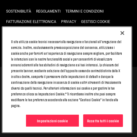
SOSTENIBILITÀ
REGOLAMENTI
TERMINI E CONDIZIONI
FATTURAZIONE ELETTRONICA
PRIVACY
GESTISCI COOKIE
JOIN US
CONTATTACI
FAQ
Il sito utilizza cookie tecnici necessari alla navigazione e funzionali all’erogazione del
servizio. Inoltre, esclusivamente previa acquisizione del consenso, utilizziamo i
cookie anche per fornirti un’esperienza di navigazione sempre migliore, per facilitare
TORNA SU
le interazioni con le nostre funzionalità social e per consentirti di visualizzare
annunci aderenti alle tue abitudini di navigazione e ai tuoi interessi. La chiusura del
presente banner, mediante selezione dell’apposito comando contraddistinto dalla X
in alto a destra, comporta il permanere delle impostazioni di default e dunque la
© 2026 Juventus Football Club S.p.A.
continuazione della navigazione in assenza di cookie o altri strumenti di tracciamento
Juventus Football Club S.p.A. Via Druento, 175 10151 Torino - Italia;
diversi da quelli tecnici. Per ulteriori informazioni sui cookie e per gestire le tue
CONTACT CENTER (+39) 011.45.30.486. Il servizio è attivo dal lunedì al
preferenze clicca su Impostazioni Cookie.* Ti ricordiamo inoltre che puoi sempre
venerdì (9-20) e il sabato (9-15), festivi esclusi.
modificare le tue preferenze accedendo alla sezione "Gestisci Cookie" in fondo alla
Il costo del servizio varia in base al piano tariffario sottoscritto con il
pagina.
proprio operatore telefonico e non prevede alcun costo aggiuntivo.
Per conoscere i canali di contatto dedicati visita la sezione CONTATTACI
del nostro sito.
Impostazioni cookie
Accetta tutti i cookie
Capitale Sociale € 16.731.359,80 interamente versato. Registro Imprese,
Codice Fiscale e Partita IVA 00470470014 - REA 394963