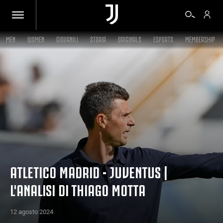
MEN
WOMEN
GIOVANILI
STORIA
ORIGINALS
ESPORTS
MEMBERSHIP
BIGLIETTI
SHOP
BIANCONERI
VIDEO
ATLETICO MADRID - JUVENTUS |
L'ANALISI DI THIAGO MOTTA
ALTRO
12 agosto 2024