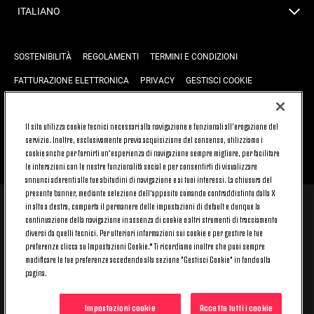
ITALIANO
SOSTENIBILITÀ
REGOLAMENTI
TERMINI E CONDIZIONI
FATTURAZIONE ELETTRONICA
PRIVACY
GESTISCI COOKIE
JOIN US
CONTATTACI
FAQ
Il sito utilizza cookie tecnici necessari alla navigazione e funzionali all’erogazione del
servizio. Inoltre, esclusivamente previa acquisizione del consenso, utilizziamo i
cookie anche per fornirti un’esperienza di navigazione sempre migliore, per facilitare
TORNA SU
le interazioni con le nostre funzionalità social e per consentirti di visualizzare
annunci aderenti alle tue abitudini di navigazione e ai tuoi interessi. La chiusura del
presente banner, mediante selezione dell’apposito comando contraddistinto dalla X
in alto a destra, comporta il permanere delle impostazioni di default e dunque la
© 2026 Juventus Football Club S.p.A.
continuazione della navigazione in assenza di cookie o altri strumenti di tracciamento
Juventus Football Club S.p.A. Via Druento, 175 10151 Torino - Italia;
diversi da quelli tecnici. Per ulteriori informazioni sui cookie e per gestire le tue
CONTACT CENTER (+39) 011.45.30.486. Il servizio è attivo dal lunedì al
preferenze clicca su Impostazioni Cookie.* Ti ricordiamo inoltre che puoi sempre
venerdì (9-20) e il sabato (9-15), festivi esclusi.
modificare le tue preferenze accedendo alla sezione "Gestisci Cookie" in fondo alla
Il costo del servizio varia in base al piano tariffario sottoscritto con il
pagina.
proprio operatore telefonico e non prevede alcun costo aggiuntivo.
Per conoscere i canali di contatto dedicati visita la sezione CONTATTACI
del nostro sito.
Impostazioni cookie
Accetta tutti i cookie