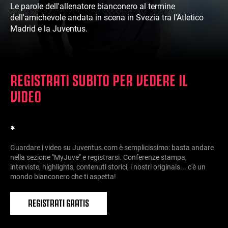
Le parole dell'allenatore bianconero al termine
dell'amichevole andata in scena in Svezia tra l'Atletico
Madrid e la Juventus.
REGISTRATI SUBITO PER VEDERE IL
VIDEO
*
Guardare i video su Juventus.com è semplicissimo: basta andare
nella sezione "MyJuve" e registrarsi. Conferenze stampa,
interviste, highlights, contenuti storici, i nostri originals... c'è un
mondo bianconero che ti aspetta!
REGISTRATI GRATIS