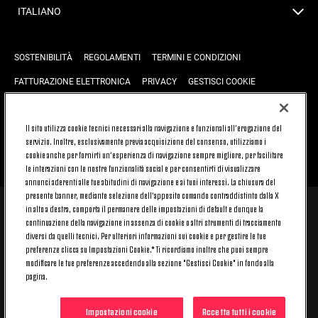
ITALIANO
SOSTENIBILITÀ
REGOLAMENTI
TERMINI E CONDIZIONI
FATTURAZIONE ELETTRONICA
PRIVACY
GESTISCI COOKIE
JOIN US
CONTATTACI
FAQ
Il sito utilizza cookie tecnici necessari alla navigazione e funzionali all’erogazione del
servizio. Inoltre, esclusivamente previa acquisizione del consenso, utilizziamo i
cookie anche per fornirti un’esperienza di navigazione sempre migliore, per facilitare
TORNA SU
le interazioni con le nostre funzionalità social e per consentirti di visualizzare
annunci aderenti alle tue abitudini di navigazione e ai tuoi interessi. La chiusura del
presente banner, mediante selezione dell’apposito comando contraddistinto dalla X
in alto a destra, comporta il permanere delle impostazioni di default e dunque la
© 2026 Juventus Football Club S.p.A.
continuazione della navigazione in assenza di cookie o altri strumenti di tracciamento
Juventus Football Club S.p.A. Via Druento, 175 10151 Torino - Italia;
diversi da quelli tecnici. Per ulteriori informazioni sui cookie e per gestire le tue
CONTACT CENTER (+39) 011.45.30.486. Il servizio è attivo dal lunedì al
preferenze clicca su Impostazioni Cookie.* Ti ricordiamo inoltre che puoi sempre
venerdì (9-20) e il sabato (9-15), festivi esclusi.
modificare le tue preferenze accedendo alla sezione "Gestisci Cookie" in fondo alla
Il costo del servizio varia in base al piano tariffario sottoscritto con il
pagina.
proprio operatore telefonico e non prevede alcun costo aggiuntivo.
Per conoscere i canali di contatto dedicati visita la sezione CONTATTACI
del nostro sito.
Impostazioni cookie
Accetta tutti i cookie