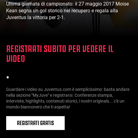
Ultima giornata di campionato: il 27 maggio 2017 Moise
Kean segna un gol storico nel recupero e regala alla
Juventus la vittoria per 2-1.
REGISTRATI SUBITO PER VEDERE IL
VIDEO
*
Guardare i video su Juventus.com è semplicissimo: basta andare
nella sezione "MyJuve" e registrarsi. Conferenze stampa,
interviste, highlights, contenuti storici, i nostri originals... c'è un
mondo bianconero che ti aspetta!
REGISTRATI GRATIS