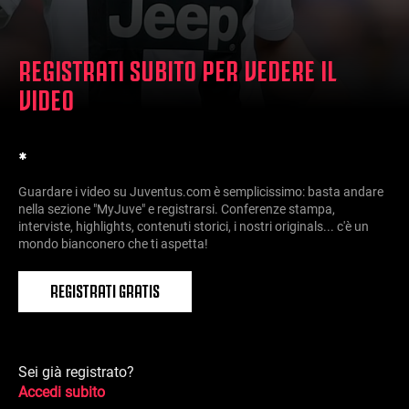
REGISTRATI SUBITO PER VEDERE IL
VIDEO
*
Guardare i video su Juventus.com è semplicissimo: basta andare
nella sezione "MyJuve" e registrarsi. Conferenze stampa,
interviste, highlights, contenuti storici, i nostri originals... c'è un
mondo bianconero che ti aspetta!
REGISTRATI GRATIS
Sei già registrato?
Accedi subito