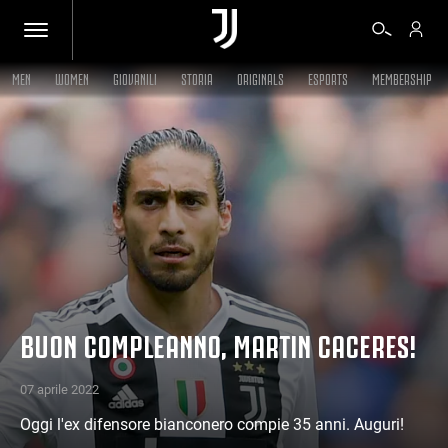
MEN
WOMEN
GIOVANILI
STORIA
ORIGINALS
ESPORTS
MEMBERSHIP
BIGLIETTI
SHOP
BIANCONERI
VIDEO
BUON COMPLEANNO, MARTIN CACERES!
ALTRO
07 aprile 2022
Oggi l'ex difensore bianconero compie 35 anni. Auguri!