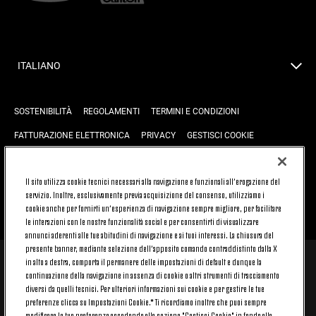
ITALIANO
SOSTENIBILITÀ
REGOLAMENTI
TERMINI E CONDIZIONI
FATTURAZIONE ELETTRONICA
PRIVACY
GESTISCI COOKIE
JOIN US
CONTATTACI
FAQ
Il sito utilizza cookie tecnici necessari alla navigazione e funzionali all’erogazione del
servizio. Inoltre, esclusivamente previa acquisizione del consenso, utilizziamo i
cookie anche per fornirti un’esperienza di navigazione sempre migliore, per facilitare
TORNA SU
le interazioni con le nostre funzionalità social e per consentirti di visualizzare
annunci aderenti alle tue abitudini di navigazione e ai tuoi interessi. La chiusura del
presente banner, mediante selezione dell’apposito comando contraddistinto dalla X
in alto a destra, comporta il permanere delle impostazioni di default e dunque la
© 2026 Juventus Football Club S.p.A.
continuazione della navigazione in assenza di cookie o altri strumenti di tracciamento
diversi da quelli tecnici. Per ulteriori informazioni sui cookie e per gestire le tue
Juventus Football Club S.p.A. Via Druento, 175 10151 Torino - Italia;
CONTACT CENTER (+39) 011.45.30.486. Il servizio è attivo dal lunedì al
preferenze clicca su Impostazioni Cookie.* Ti ricordiamo inoltre che puoi sempre
venerdì (9-20) e il sabato (9-15), festivi esclusi.
modificare le tue preferenze accedendo alla sezione "Gestisci Cookie" in fondo alla