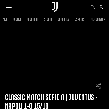
MEN
WOMEN
GIOVANILI
STORIA
ORIGINALS
ESPORTS
MEMBERSHIP
BIGLIETTI
SHOP
BIANCONERI
VIDEO
ALTRO
CLASSIC MATCH SERIE A | JUVENTUS -
NAPOLI 1-0 15/16