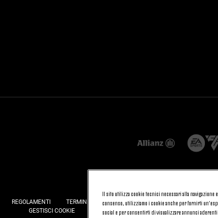
Il sito utilizza cookie tecnici necessari alla navigazione
REGOLAMENTI
TERMINI E CONDIZIONI
FATTURAZIONE ELETTRONI
consenso, utilizziamo i cookie anche per fornirti un’espe
GESTISCI COOKIE
JOIN US
CONTATTACI
FAQ
social e per consentirti di visualizzare annunci aderenti