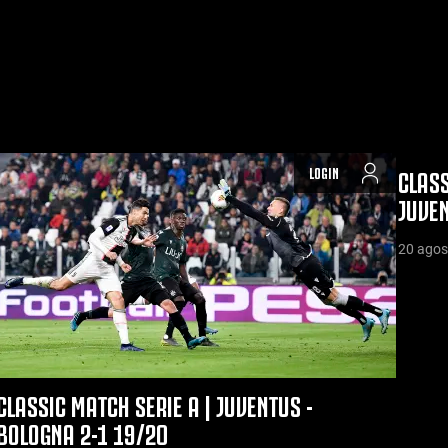
LOGIN
CLASS
JUVEN
20 agos
CLASSIC MATCH SERIE A | JUVENTUS -
BOLOGNA 2-1 19/20