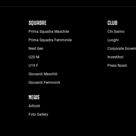
SQUADRE
CLUB
Prima Squadra Maschile
Chi Siamo
Prima Squadra Femminile
Luoghi
Next Gen
Corporate Gover
U20 M
Investitori
U19 F
Press Room
Giovanili Maschili
Giovanili Femminili
NEWS
Articoli
Foto Gallery