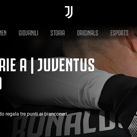
MEN
GIOVANILI
STORIA
ORIGINALS
ESPORTS
IE A | JUVENTUS
0
 regala tre punti ai bianconeri.