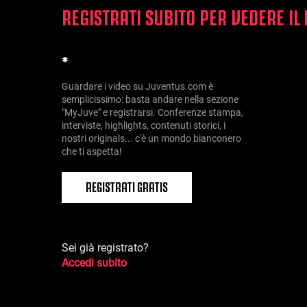
REGISTRATI SUBITO PER VEDERE IL
*
Guardare i video su Juventus.com è
semplicissimo: basta andare nella sezione
"MyJuve" e registrarsi. Conferenze stampa,
interviste, highlights, contenuti storici, i
nostri originals... c'è un mondo bianconero
che ti aspetta!
REGISTRATI GRATIS
Sei già registrato?
Accedi subito