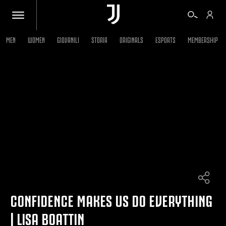
MEN
WOMEN
GIOVANILI
STORIA
ORIGINALS
ESPORTS
MEMBERSHIP
BIGLIETTI
SHOP
BIANCONERI
VIDEO
ALTRO
CONFIDENCE MAKES US DO EVERYTHING
| LISA BOATTIN