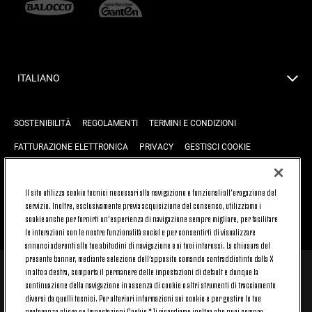
ITALIANO
SOSTENIBILITÀ
REGOLAMENTI
TERMINI E CONDIZIONI
FATTURAZIONE ELETTRONICA
PRIVACY
GESTISCI COOKIE
JOIN US
CONTATTACI
FAQ
Il sito utilizza cookie tecnici necessari alla navigazione e funzionali all’erogazione del
servizio. Inoltre, esclusivamente previa acquisizione del consenso, utilizziamo i
cookie anche per fornirti un’esperienza di navigazione sempre migliore, per facilitare
TORNA SU
le interazioni con le nostre funzionalità social e per consentirti di visualizzare
annunci aderenti alle tue abitudini di navigazione e ai tuoi interessi. La chiusura del
presente banner, mediante selezione dell’apposito comando contraddistinto dalla X
in alto a destra, comporta il permanere delle impostazioni di default e dunque la
© 2026 Juventus Football Club S.p.A.
continuazione della navigazione in assenza di cookie o altri strumenti di tracciamento
diversi da quelli tecnici. Per ulteriori informazioni sui cookie e per gestire le tue
Juventus Football Club S.p.A. Via Druento, 175 10151 Torino - Italia;
CONTACT CENTER (+39) 011.45.30.486. Il servizio è attivo dal lunedì al
preferenze clicca su Impostazioni Cookie.* Ti ricordiamo inoltre che puoi sempre