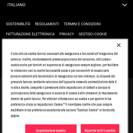
ITALIANO
SOSTENIBILITÀ
REGOLAMENTI
TERMINI E CONDIZIONI
FATTURAZIONE ELETTRONICA
PRIVACY
GESTISCI COOKIE
JOIN US
CONTATTACI
FAQ
Il sito utilizza cookie tecnici necessari alla navigazione e funzionali all’erogazione del
servizio. Inoltre, esclusivamente previa acquisizione del consenso, utilizziamo i
cookie anche per fornirti un’esperienza di navigazione sempre migliore, per facilitare
TORNA SU
le interazioni con le nostre funzionalità social e per consentirti di visualizzare
annunci aderenti alle tue abitudini di navigazione e ai tuoi interessi. La chiusura del
presente banner, mediante selezione dell’apposito comando contraddistinto dalla X
in alto a destra, comporta il permanere delle impostazioni di default e dunque la
© 2026 Juventus Football Club S.p.A.
continuazione della navigazione in assenza di cookie o altri strumenti di tracciamento
Juventus Football Club S.p.A. Via Druento, 175 10151 Torino - Italia;
diversi da quelli tecnici. Per ulteriori informazioni sui cookie e per gestire le tue
CONTACT CENTER (+39) 011.45.30.486. Il servizio è attivo dal lunedì al
preferenze clicca su Impostazioni Cookie.* Ti ricordiamo inoltre che puoi sempre
venerdì (9-20) e il sabato (9-15), festivi esclusi.
modificare le tue preferenze accedendo alla sezione "Gestisci Cookie" in fondo alla
Il costo del servizio varia in base al piano tariffario sottoscritto con il
pagina.
proprio operatore telefonico e non prevede alcun costo aggiuntivo.
Per conoscere i canali di contatto dedicati visita la sezione CONTATTACI
del nostro sito.
Impostazioni cookie
Accetta tutti i cookie