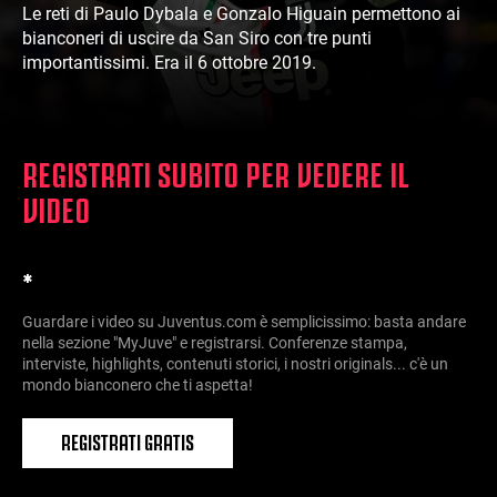
Le reti di Paulo Dybala e Gonzalo Higuain permettono ai
bianconeri di uscire da San Siro con tre punti
importantissimi. Era il 6 ottobre 2019.
REGISTRATI SUBITO PER VEDERE IL
VIDEO
*
Guardare i video su Juventus.com è semplicissimo: basta andare
nella sezione "MyJuve" e registrarsi. Conferenze stampa,
interviste, highlights, contenuti storici, i nostri originals... c'è un
mondo bianconero che ti aspetta!
REGISTRATI GRATIS