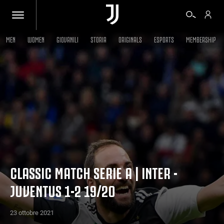
MEN
WOMEN
GIOVANILI
STORIA
ORIGINALS
ESPORTS
MEMBERSHIP
BIGLIETTI
SHOP
BIANCONERI
VIDEO
CLASSIC MATCH SERIE A | INTER -
JUVENTUS 1-2 19/20
ALTRO
23 ottobre 2021