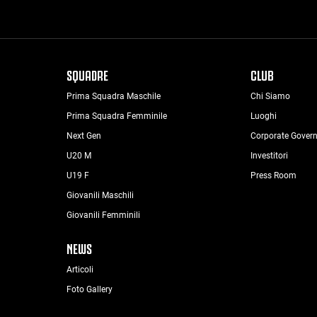
SQUADRE
CLUB
Prima Squadra Maschile
Chi Siamo
Prima Squadra Femminile
Luoghi
Next Gen
Corporate Gover
U20 M
Investitori
U19 F
Press Room
Giovanili Maschili
Giovanili Femminili
NEWS
Articoli
Foto Gallery