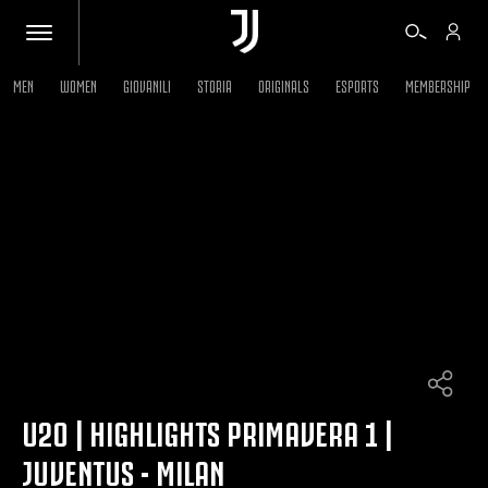
MEN
WOMEN
GIOVANILI
STORIA
ORIGINALS
ESPORTS
MEMBERSHIP
BIGLIETTI
SHOP
BIANCONERI
VIDEO
ALTRO
U20 | HIGHLIGHTS PRIMAVERA 1 |
JUVENTUS - MILAN