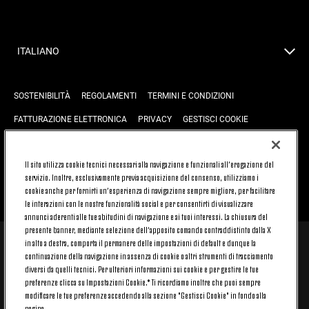
ITALIANO
SOSTENIBILITÀ
REGOLAMENTI
TERMINI E CONDIZIONI
FATTURAZIONE ELETTRONICA
PRIVACY
GESTISCI COOKIE
JOIN US
CONTATTACI
FAQ
Il sito utilizza cookie tecnici necessari alla navigazione e funzionali all’erogazione del
servizio. Inoltre, esclusivamente previa acquisizione del consenso, utilizziamo i
cookie anche per fornirti un’esperienza di navigazione sempre migliore, per facilitare
TORNA SU
le interazioni con le nostre funzionalità social e per consentirti di visualizzare
annunci aderenti alle tue abitudini di navigazione e ai tuoi interessi. La chiusura del
presente banner, mediante selezione dell’apposito comando contraddistinto dalla X
in alto a destra, comporta il permanere delle impostazioni di default e dunque la
© 2026 Juventus Football Club S.p.A.
continuazione della navigazione in assenza di cookie o altri strumenti di tracciamento
diversi da quelli tecnici. Per ulteriori informazioni sui cookie e per gestire le tue
Juventus Football Club S.p.A. Via Druento, 175 10151 Torino - Italia;
CONTACT CENTER (+39) 011.45.30.486. Il servizio è attivo dal lunedì al
preferenze clicca su Impostazioni Cookie.* Ti ricordiamo inoltre che puoi sempre
venerdì (9-20) e il sabato (9-15), festivi esclusi.
modificare le tue preferenze accedendo alla sezione "Gestisci Cookie" in fondo alla
Il costo del servizio varia in base al piano tariffario sottoscritto con il
pagina.