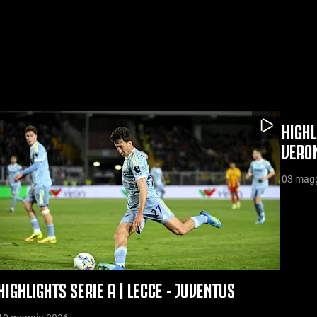
HIGHL
VERO
03 mag
HIGHLIGHTS SERIE A | LECCE - JUVENTUS