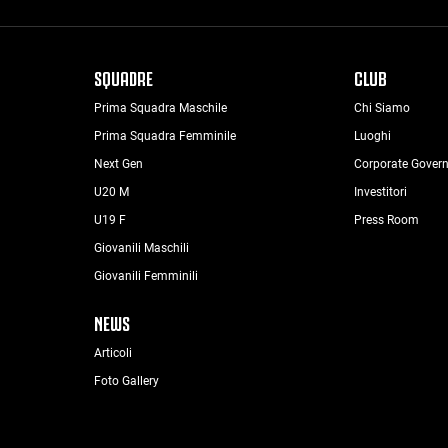
SQUADRE
CLUB
Prima Squadra Maschile
Chi Siamo
Prima Squadra Femminile
Luoghi
Next Gen
Corporate Gover
U20 M
Investitori
U19 F
Press Room
Giovanili Maschili
Giovanili Femminili
NEWS
Articoli
Foto Gallery