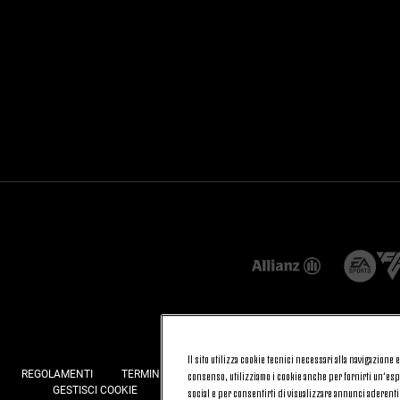
Il sito utilizza cookie tecnici necessari alla navigazione
REGOLAMENTI
TERMINI E CONDIZIONI
FATTURAZIONE ELETTRONI
consenso, utilizziamo i cookie anche per fornirti un’espe
GESTISCI COOKIE
JOIN US
CONTATTACI
FAQ
social e per consentirti di visualizzare annunci aderenti