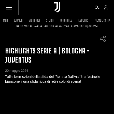
MEN
WOMEN
GIOVANILI
STORIA
ORIGINALS
ESPORTS
MEMBERSHIP
Si è verificato un errore. Per favore riprova
BIGLIETTI
HIGHLIGHTS SERIE A | BOLOGNA -
SHOP
JUVENTUS
BIANCONERI
20 maggio 2024
Tutte le emozioni della sfida del "Renato Dall'Ara" tra felsinei e
bianconeri, una sfida ricca di reti e colpi di scena!
VIDEO
ALTRO