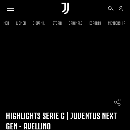
MEN
WOMEN
GIOVANILI
STORIA
ORIGINALS
ESPORTS
MEMBERSHIP
BIGLIETTI
SHOP
BIANCONERI
VIDEO
ALTRO
HIGHLIGHTS SERIE C | JUVENTUS NEXT
GEN - AVELLINO