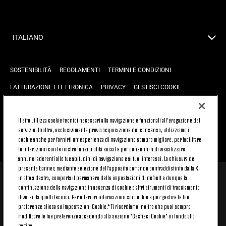
ITALIANO
SOSTENIBILITÀ
REGOLAMENTI
TERMINI E CONDIZIONI
FATTURAZIONE ELETTRONICA
PRIVACY
GESTISCI COOKIE
JOIN US
CONTATTACI
FAQ
Il sito utilizza cookie tecnici necessari alla navigazione e funzionali all’erogazione del
servizio. Inoltre, esclusivamente previa acquisizione del consenso, utilizziamo i
cookie anche per fornirti un’esperienza di navigazione sempre migliore, per facilitare
TORNA SU
le interazioni con le nostre funzionalità social e per consentirti di visualizzare
annunci aderenti alle tue abitudini di navigazione e ai tuoi interessi. La chiusura del
presente banner, mediante selezione dell’apposito comando contraddistinto dalla X
in alto a destra, comporta il permanere delle impostazioni di default e dunque la
© 2026 Juventus Football Club S.p.A.
continuazione della navigazione in assenza di cookie o altri strumenti di tracciamento
diversi da quelli tecnici. Per ulteriori informazioni sui cookie e per gestire le tue
Juventus Football Club S.p.A. Via Druento, 175 10151 Torino - Italia;
CONTACT CENTER (+39) 011.45.30.486. Il servizio è attivo dal lunedì al
preferenze clicca su Impostazioni Cookie.* Ti ricordiamo inoltre che puoi sempre
venerdì (9-20) e il sabato (9-15), festivi esclusi.
modificare le tue preferenze accedendo alla sezione "Gestisci Cookie" in fondo alla
Il costo del servizio varia in base al piano tariffario sottoscritto con il
pagina.