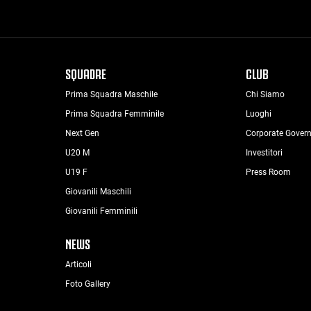
SQUADRE
CLUB
Prima Squadra Maschile
Chi Siamo
Prima Squadra Femminile
Luoghi
Next Gen
Corporate Gover
U20 M
Investitori
U19 F
Press Room
Giovanili Maschili
Giovanili Femminili
NEWS
Articoli
Foto Gallery