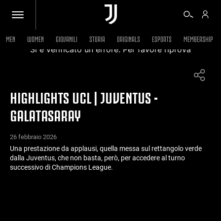
MEN
WOMEN
GIOVANILI
STORIA
ORIGINALS
ESPORTS
MEMBERSHIP
Si è verificato un errore. Per favore riprova
BIGLIETTI
HIGHLIGHTS UCL | JUVENTUS -
SHOP
GALATASARAY
BIANCONERI
26 febbraio 2026
Una prestazione da applausi, quella messa sul rettangolo verde
dalla Juventus, che non basta, però, per accedere al turno
VIDEO
successivo di Champions League.
ALTRO