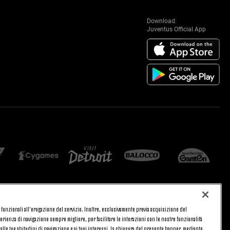
Download:
Juventus Official App
 e funzionali all’erogazione del servizio. Inoltre, esclusivamente previa acquisizione del
CA
PRIVACY
rienza di navigazione sempre migliore, per facilitare le interazioni con le nostre funzionalità
TORNA SU
 alle tue abitudini di navigazione e ai tuoi interessi. La chiusura del presente banner, mediante