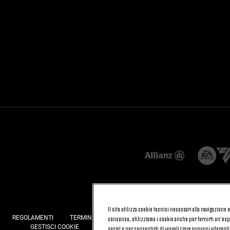
Il sito utilizza cookie tecnici necessari alla navigazione
REGOLAMENTI
TERMINI E CONDIZIONI
FATTURAZIONE ELETTRONI
consenso, utilizziamo i cookie anche per fornirti un’espe
GESTISCI COOKIE
JOIN US
CONTATTACI
FAQ
social e per consentirti di visualizzare annunci aderenti