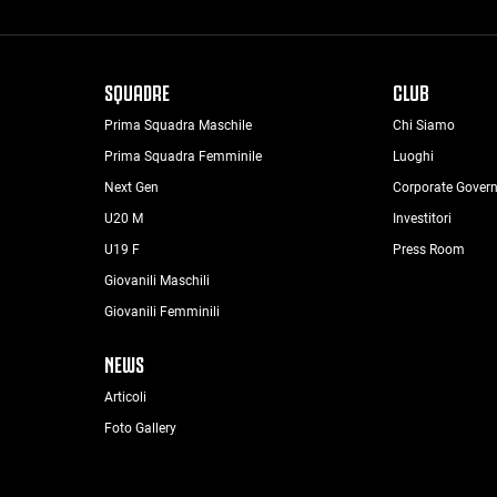
SQUADRE
CLUB
Prima Squadra Maschile
Chi Siamo
Prima Squadra Femminile
Luoghi
Next Gen
Corporate Gover
U20 M
Investitori
U19 F
Press Room
Giovanili Maschili
Giovanili Femminili
NEWS
Articoli
Foto Gallery