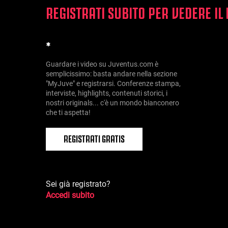
REGISTRATI SUBITO PER VEDERE IL
*
Guardare i video su Juventus.com è
semplicissimo: basta andare nella sezione
"MyJuve" e registrarsi. Conferenze stampa,
interviste, highlights, contenuti storici, i
nostri originals... c'è un mondo bianconero
che ti aspetta!
REGISTRATI GRATIS
Sei già registrato?
Accedi subito