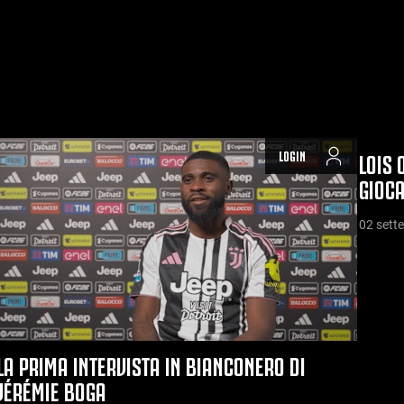
LOGIN
LOIS 
GIOCA
02 sett
LA PRIMA INTERVISTA IN BIANCONERO DI
JÉRÉMIE BOGA