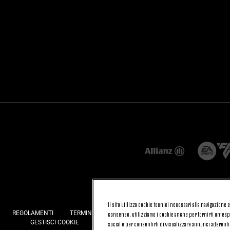
Il sito utilizza cookie tecnici necessari alla navigazione
REGOLAMENTI
TERMINI E CONDIZIONI
FATTURAZIONE ELETTRONI
consenso, utilizziamo i cookie anche per fornirti un’espe
GESTISCI COOKIE
JOIN US
CONTATTACI
FAQ
social e per consentirti di visualizzare annunci aderenti