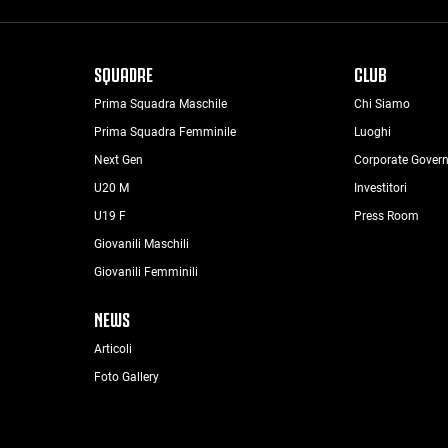
SQUADRE
CLUB
Prima Squadra Maschile
Chi Siamo
Prima Squadra Femminile
Luoghi
Next Gen
Corporate Gover
U20 M
Investitori
U19 F
Press Room
Giovanili Maschili
Giovanili Femminili
NEWS
Articoli
Foto Gallery