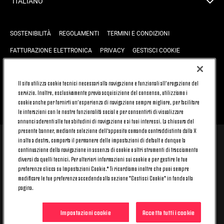
ITALIANO
SOSTENIBILITÀ
REGOLAMENTI
TERMINI E CONDIZIONI
FATTURAZIONE ELETTRONICA
PRIVACY
GESTISCI COOKIE
JOIN US
CONTATTACI
FAQ
Il sito utilizza cookie tecnici necessari alla navigazione e funzionali all’erogazione del
servizio. Inoltre, esclusivamente previa acquisizione del consenso, utilizziamo i
cookie anche per fornirti un’esperienza di navigazione sempre migliore, per facilitare
TORNA SU
le interazioni con le nostre funzionalità social e per consentirti di visualizzare
annunci aderenti alle tue abitudini di navigazione e ai tuoi interessi. La chiusura del
presente banner, mediante selezione dell’apposito comando contraddistinto dalla X
in alto a destra, comporta il permanere delle impostazioni di default e dunque la
© 2026 Juventus Football Club S.p.A.
continuazione della navigazione in assenza di cookie o altri strumenti di tracciamento
Juventus Football Club S.p.A. Via Druento, 175 10151 Torino - Italia;
diversi da quelli tecnici. Per ulteriori informazioni sui cookie e per gestire le tue
CONTACT CENTER (+39) 011.45.30.486. Il servizio è attivo dal lunedì al
preferenze clicca su Impostazioni Cookie.* Ti ricordiamo inoltre che puoi sempre
venerdì (9-20) e il sabato (9-15), festivi esclusi.
modificare le tue preferenze accedendo alla sezione "Gestisci Cookie" in fondo alla
Il costo del servizio varia in base al piano tariffario sottoscritto con il
pagina.
proprio operatore telefonico e non prevede alcun costo aggiuntivo.
Per conoscere i canali di contatto dedicati visita la sezione CONTATTACI
del nostro sito.
Impostazioni cookie
Accetta tutti i cookie
Capitale Sociale € 16.731.359,80 interamente versato. Registro Imprese,