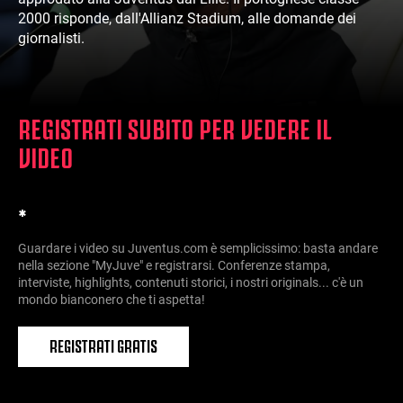
2000 risponde, dall'Allianz Stadium, alle domande dei
giornalisti.
REGISTRATI SUBITO PER VEDERE IL
VIDEO
*
Guardare i video su Juventus.com è semplicissimo: basta andare
nella sezione "MyJuve" e registrarsi. Conferenze stampa,
interviste, highlights, contenuti storici, i nostri originals... c'è un
mondo bianconero che ti aspetta!
REGISTRATI GRATIS