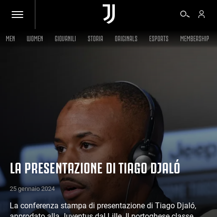
MEN
WOMEN
GIOVANILI
STORIA
ORIGINALS
ESPORTS
MEMBERSHIP
BIGLIETTI
SHOP
BIANCONERI
VIDEO
LA PRESENTAZIONE DI TIAGO DJALÓ
ALTRO
25 gennaio 2024
La conferenza stampa di presentazione di Tiago Djaló,
approdato alla Juventus dal Lille. Il portoghese classe