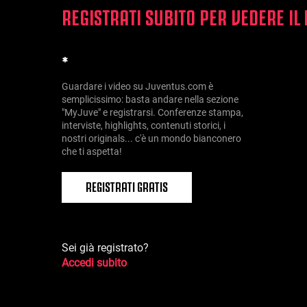
REGISTRATI SUBITO PER VEDERE IL
*
Guardare i video su Juventus.com è
semplicissimo: basta andare nella sezione
"MyJuve" e registrarsi. Conferenze stampa,
interviste, highlights, contenuti storici, i
nostri originals... c'è un mondo bianconero
che ti aspetta!
REGISTRATI GRATIS
Sei già registrato?
Accedi subito