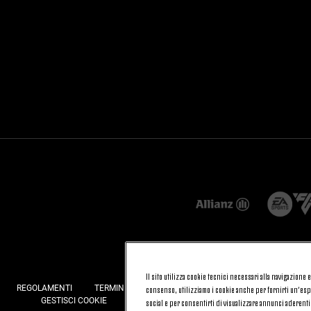
Il sito utilizza cookie tecnici necessari alla navigazione
REGOLAMENTI
TERMINI E CONDIZIONI
FATTURAZIONE ELETTRONI
consenso, utilizziamo i cookie anche per fornirti un’espe
GESTISCI COOKIE
JOIN US
CONTATTACI
FAQ
social e per consentirti di visualizzare annunci aderenti