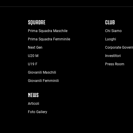
SQUADRE
CLUB
Prima Squadra Maschile
Chi Siamo
Prima Squadra Femminile
Luoghi
Next Gen
Corporate Gover
U20 M
Investitori
U19 F
Press Room
Giovanili Maschili
Giovanili Femminili
NEWS
Articoli
Foto Gallery