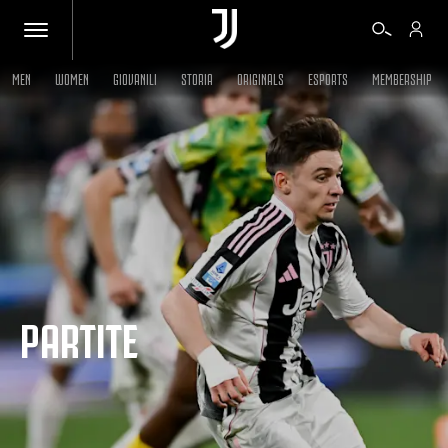
MEN
WOMEN
GIOVANILI
STORIA
ORIGINALS
ESPORTS
MEMBERSHIP
BIGLIETTI
SHOP
BIANCONERI
PARTITE
VIDEO
ALTRO