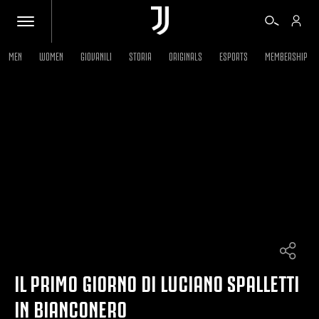
MEN
WOMEN
GIOVANILI
STORIA
ORIGINALS
ESPORTS
MEMBERSHIP
BIGLIETTI
SHOP
BIANCONERI
VIDEO
ALTRO
IL PRIMO GIORNO DI LUCIANO SPALLETTI
IN BIANCONERO