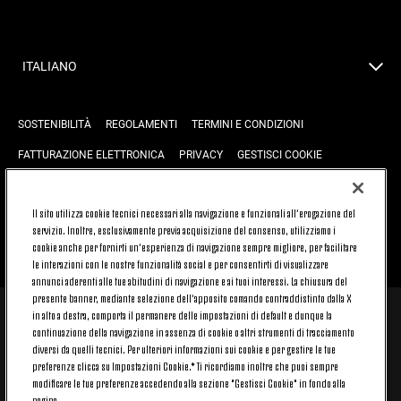
ITALIANO
SOSTENIBILITÀ
REGOLAMENTI
TERMINI E CONDIZIONI
FATTURAZIONE ELETTRONICA
PRIVACY
GESTISCI COOKIE
JOIN US
CONTATTACI
FAQ
Il sito utilizza cookie tecnici necessari alla navigazione e funzionali all’erogazione del
servizio. Inoltre, esclusivamente previa acquisizione del consenso, utilizziamo i
cookie anche per fornirti un’esperienza di navigazione sempre migliore, per facilitare
TORNA SU
le interazioni con le nostre funzionalità social e per consentirti di visualizzare
annunci aderenti alle tue abitudini di navigazione e ai tuoi interessi. La chiusura del
presente banner, mediante selezione dell’apposito comando contraddistinto dalla X
in alto a destra, comporta il permanere delle impostazioni di default e dunque la
© 2026 Juventus Football Club S.p.A.
continuazione della navigazione in assenza di cookie o altri strumenti di tracciamento
diversi da quelli tecnici. Per ulteriori informazioni sui cookie e per gestire le tue
Juventus Football Club S.p.A. Via Druento, 175 10151 Torino - Italia;
CONTACT CENTER (+39) 011.45.30.486. Il servizio è attivo dal lunedì al
preferenze clicca su Impostazioni Cookie.* Ti ricordiamo inoltre che puoi sempre
venerdì (9-20) e il sabato (9-15), festivi esclusi.
modificare le tue preferenze accedendo alla sezione "Gestisci Cookie" in fondo alla
Il costo del servizio varia in base al piano tariffario sottoscritto con il
pagina.